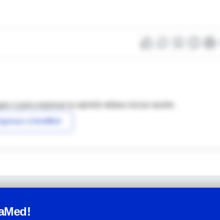
as o para expresar tu opinión debes iniciar sesión
ngresar a IntraMed
raMed!