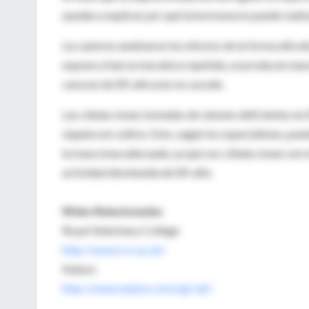
ayudan a explicar por qué la hormona no puede reali
Los autores analizaron los efectos de la forma alfa 
expone a fuerza mecánica repetida, se producen nuev
carecen de ER-alfa esto no sucede.
Las células óseas tomadas de ratones deficientes en
siquiera en cultivo. Esto, según los especialistas, 
la masa ósea adecuada, ya que sus células óseas son 
actividad disminuida de ER-alfa.
Webs Relacionadas
Royal Veterinary College
http://www.rvc.ac.uk/
Nature
http://www.nature.com/cgi-taf/