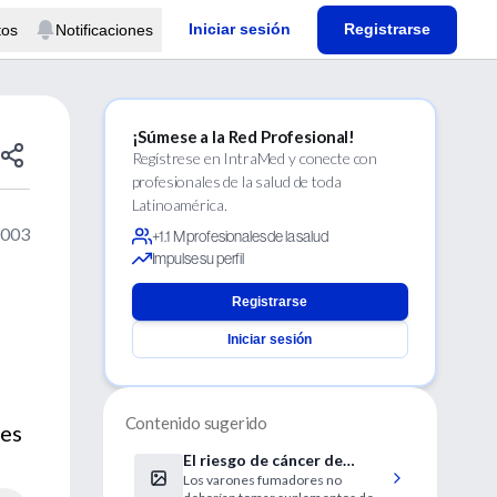
Iniciar sesión
Registrarse
tos
Notificaciones
¡Súmese a la Red Profesional!
Regístrese en IntraMed y conecte con
profesionales de la salud de toda
Latinoamérica.
2003
+1.1 M profesionales de la salud
Impulse su perfil
Registrarse
Iniciar sesión
Contenido sugerido
res
El riesgo de cáncer de
Los varones fumadores no
pulmón es mayor en