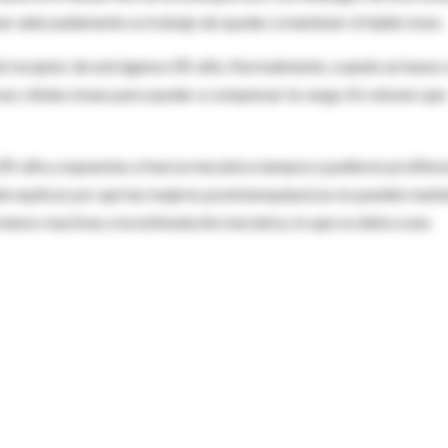
zar adecuadamente su trabajo de ayudar a mantener el tejido óseo.
del receptor de estrógenos ER-alfa. Normalmente, cuando un hueso 
as células óseas para ayudar a compensar la carga. En ratones que
 ER-alfa y expuestas a fuerza mecánica tampoco pudieron prolifera
puede explicar por qué las mujeres postmenopáusicas no pueden mant
menos reactivas a la estimulación mecánica, lo que se debe a una