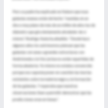
Pero su padre ha explicado en Nature que esas
galaxias enanas están de hecho “reunidas en un
disco muy plano de más de un millón de años luz de
diámetro que gira lentamente alrededor de sí
mismo”. Rodrigo Ibata ha añadido: “Desde hace
algunos años los astrónomos piensan que las
galaxias cercanas a grandes estructuras con
Andrómeda o la Vía Láctea no están repartidas de
forma aleatoria. Yo mismo no estaba convencido
porque eso suponía poner en cuestión las teorías
existentes sobre la materia negra y la formación
de las galaxias. Y esperaba que nuestras
observaciones iban a permitir demostrar que las
predicciones eran erróneas”.