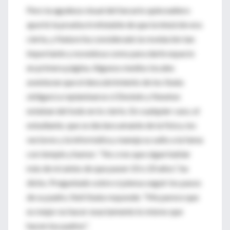
Pero la agudeza visual del becario quinceañero
aportó la prueba irrefutable de que la intuición era
cierta, y Nature ha considerado la revelación tan
importante y novedosa como para darle espacio
en primera página. Algunos medios locales
aventuran que el descubrimiento de los Ibata
obligará a replantearse si Einstein y Newton
estaban del todo en lo cierto. En cualquier caso, el
estudiante, que se declara amante de la física, los
vectores y la informática, maneja su salto a la fama
con temple y humor: “No creo que oigan hablar
más de mí antes de que pasen 10 o 20 años”, ha
dicho. Preguntado sobre si piensa seguir los pasos
de su padre, Neil Ibata responde: “Me parece que
es mejor no hacer exactamente lo mismo que
hacen tus padres”.