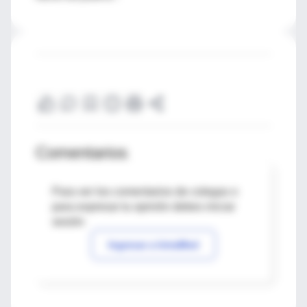
Comentarios
Para ver los comentarios de colegas o
para expresar tu opinión debes iniciar
sesión
Ingresar a IntraMed