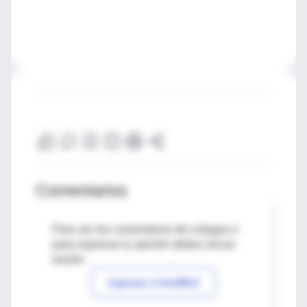
Comentarios
Para ver los comentarios de colegas o
para expresar tu opinión debes iniciar
sesión
Ingresar a IntraMed