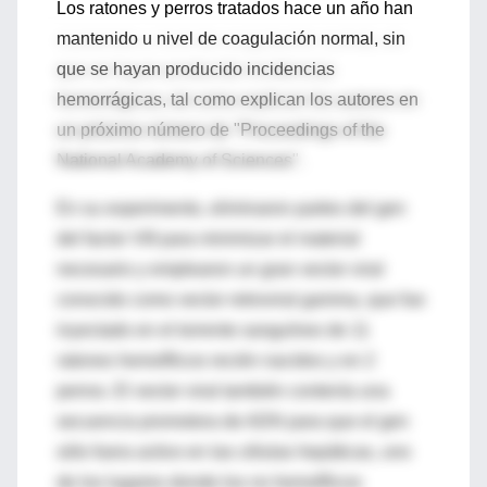
Los ratones y perros tratados hace un año han
mantenido u nivel de coagulación normal, sin
que se hayan producido incidencias
hemorrágicas, tal como explican los autores en
un próximo número de "Proceedings of the
National Academy of Sciences".
En su experimento, eliminaron partes del gen
del factor VIII para minimizar el material
necesario y emplearon un gran vector viral
conocido como vector retroviral gamma, que fue
inyectado en el torrente sanguíneo de 11
ratones hemofílicos recién nacidos y en 2
perros. El vector viral también contenía una
secuencia promotora de ADN para que el gen
sólo fuera activo en las células hepáticas, uno
de los lugares donde los no hemofílicos