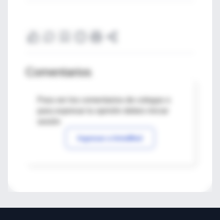
Comentarios
Para ver los comentarios de colegas o
para expresar tu opinión debes iniciar
sesión
Ingresar a IntraMed