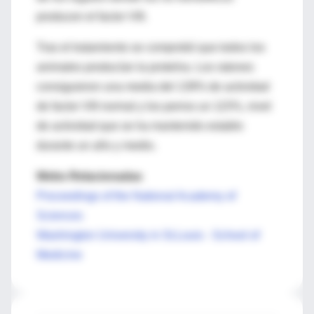
producen el factor VIII.
Tras el tratamiento se comprobó que todos los
animales producían la proteína. Los ratones
consiguieron una media del 139% de actividad
de factor VIII normal y los perros un 115%, nivel
de actividad que se ha mantenido establo
durante un año y medio.
Webs Relacionadas
Proceedings of the National Academy of
Sciences
Washington University in St.Louis - School of
Medicine