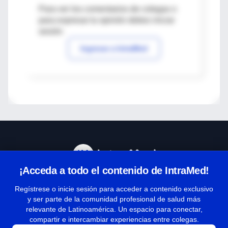
Para ver los comentarios de colegas o
para expresar tu opinión debes iniciar
sesión
Ingresar a IntraMed
¡Acceda a todo el contenido de IntraMed!
Centro de Ayuda
Regístrese o inicie sesión para acceder a contenido exclusivo
y ser parte de la comunidad profesional de salud más
relevante de Latinoamérica. Un espacio para conectar,
Términos y condiciones
compartir e intercambiar experiencias entre colegas.
| Políticas de privacidad