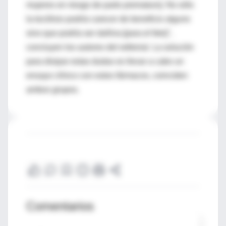
mujeres en riesgo de parto prematuro]. No sólo
la tocólisis podría carecer de beneficio alguno
sino que podría ser dañina [para el feto]",
concluyen los autores del editorial. La solución
para disipar estas dudas es llevar a cabo un
ensayo clínico con estos fármacos, coinciden
ambos grupos.
Comentarios