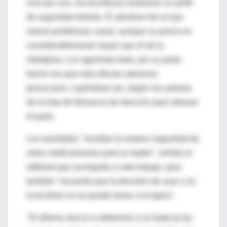
Uno por uno, los tocolíticos mostraron un perfil
de seguridad distinto. El atosiban fue el que
menos problemas causó, aunque su precio es
considerablemente mayor que el de la
nifedipina. Los agonistas beta, por su parte,
fueron los que más efectos adversos
provocaron, cayéndose así, según los autores,
de la lista de fármacos de elección para retrasar
el parto.
Los resultados "resaltan la relativa seguridad de
estos medicamentos para la madre", señala el
editorial que acompaña a este trabajo, pero
también "recuerda que la decisión de usar o no
la tocólisis no se puede tomar a la ligera".
"El dilema real es si debemos o no tratar [a las