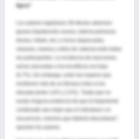
ligera''
Los autores registraron 28 efectos adversos
graves (hipotensión severa, edema pulmonar,
disnea, infarto, etc.) o leves (taquicardia,
náuseas, mareos y dolor de cabeza) entre todas
las participantes. La incidencia de reacciones
serias asociadas a los tocolíticos era baja
(0,7%). Sin embargo, entre las mujeres que
recibieron más de un fármaco ésta sí era
elevada (entre 1,6% y 2,5%). "Dado que no
existe ninguna evidencia de que el tratamiento
combinado sea mejor que el individual o el
secuencial, creemos que debería descartarse",
apuntan los autores.