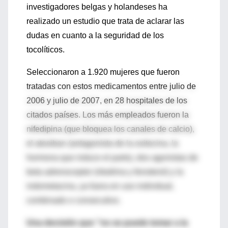
investigadores belgas y holandeses ha
realizado un estudio que trata de aclarar las
dudas en cuanto a la seguridad de los
tocolíticos.
Seleccionaron a 1.920 mujeres que fueron
tratadas con estos medicamentos entre julio de
2006 y julio de 2007, en 28 hospitales de los
citados países. Los más empleados fueron la
nifedipina (que bloquea los canales de calcio),
el atosiban (antagonista de la oxitocina, la
hormona que induce el parto), dos agonistas de
beta adrenoceptor (ritodrina y fenoterol) y la
indometacina, ya fuera en uso individual,
combinado o consecutivo.
Una decisión que ''no se puede tomar a la