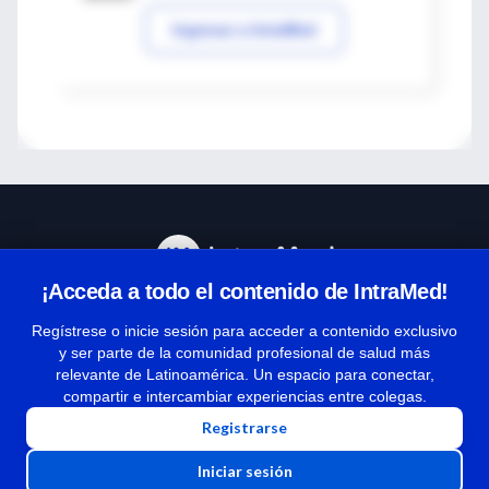
Ingresar a IntraMed
¡Acceda a todo el contenido de IntraMed!
Centro de Ayuda
Regístrese o inicie sesión para acceder a contenido exclusivo
y ser parte de la comunidad profesional de salud más
relevante de Latinoamérica. Un espacio para conectar,
Términos y condiciones
compartir e intercambiar experiencias entre colegas.
| Políticas de privacidad
Registrarse
| Todos los derechos reservados | Copyright 1997-2026
Iniciar sesión