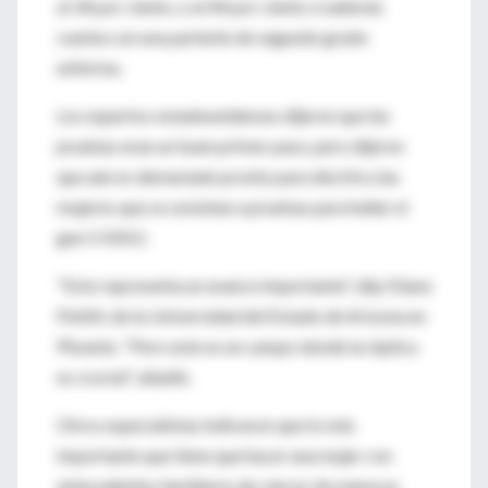
al 34 por ciento, o al 44 por ciento si además
cuenta con una pariente de segundo grado
enferma.
Los expertos estadounidenses dijeron que las
pruebas eran un buen primer paso, pero dijeron
que aún es demasiado pronto para decirle a las
mujeres que se sometan a pruebas para hallar el
gen CHEK2.
"Esto representa un avance importante", dijo Diana
Petitti, de la Universidad del Estado de Arizona en
Phoenix. "Pero este es un campo donde la réplica
es crucial", añadió.
Otros especialistas indicaron que lo más
importante que tiene que hacer una mujer con
antecedentes familiares de cáncer de mama es