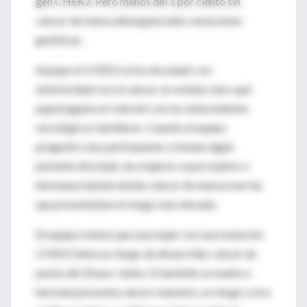
gen CHEK2. Pero menos del 1 por ciento sin
cáncer de mama albergaba tales variaciones
genéticas.
Aunque el CHEK2 se ha vinculado con
anterioridad con el cáncer, no estaba claro qué
papel jugaba en relación con los antecedentes
oncológicos familiares. Cuando el equipo
preguntó a las participantes si tenían algún
pariente afectado, las mujeres cuyas madres o
hermanas habían tenido cáncer de mama eran las
que presentaban el riesgo más elevado.
El equipo estimó que una mujer con una mutación
CHEK2 tiene un riesgo de desarrollar cáncer de
pecho del 20 por ciento. Si también su madre o
hermana presenta cáncer mamario, su riesgo crece