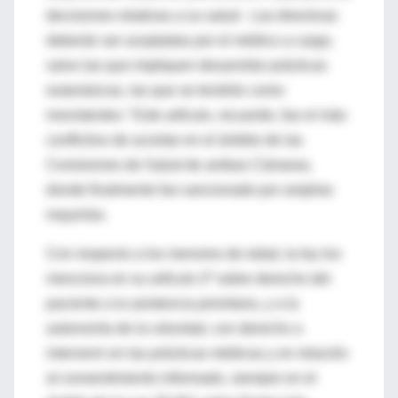
decisiones relativas a su salud . Las directivas
deberán ser aceptadas por el médico a cargo,
salvo las que impliquen desarrollar prácticas
eutanásicas, las que se tendrán como
inexistentes.” Este artículo, recuerdo, fue el más
conflictivo de acordar en el ámbito de las
Comisiones de Salud de ambas Cámaras,
donde finalmente fue sancionado por amplias
mayorías.
Con respecto a los menores de edad, la ley los
menciona en su artículo 2º sobre derecho del
paciente a la asistencia prioritaria, y a la
autonomía de la voluntad, con derecho a
intervenir en las prácticas médicas y en relación
al consentimiento informado, siempre en el