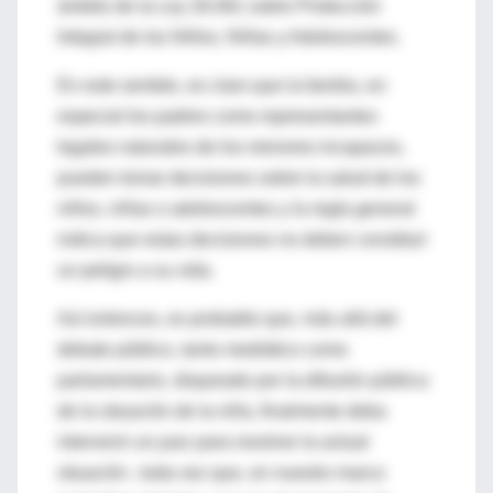
ámbito de la Ley 26.061 sobre Protección
Integral de los Niños, Niñas y Adolescentes.
En este sentido, es claro que la familia, en
especial los padres como representantes
legales naturales de los menores incapaces,
pueden tomar decisiones sobre la salud de los
niños, niñas o adolescentes y la regla general
indica que estas decisiones no deben constituir
un peligro a su vida.
Así entonces, es probable que, más allá del
debate público, tanto mediático como
parlamentario, disparado por la difusión pública
de la situación de la niña, finalmente deba
intervenir un juez para resolver la actual
situación ; toda vez que, en nuestro marco