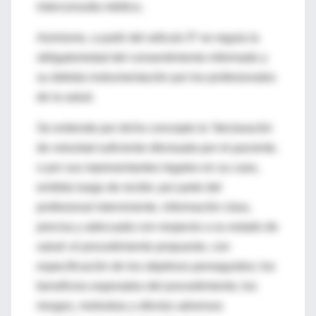
interconsulta médica .
Asimismo, a partir del artículo 5º se regula la
obligatoriedad del consentimiento informado y
su debida instrumentación por los profesionales
de la salud.
Se entiende por dicho concepto la ”declaración
de voluntad suficiente efectuada por el paciente,
o por sus representantes legales en su caso,
emitida luego de recibir, por parte del
profesional interviniente, información clara,
precisa y adecuada con respecto a su estado de
salud: el procedimiento propuesto, con
especificación de los objetivos perseguidos; los
beneficios esperados del procedimiento; los
riesgos, molestias y efectos adversos