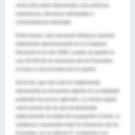
nueva discusión relacionada a las prácticas
eutanásicas, directivas anticipadas y
consentimiento informado .
Estos temas, creo necesario destacar, tuvieron
tratamiento oportunamente en el Congreso
Nacional en el año 2009, cuando se aprobó la
Ley 26.529 de los Derechos de los Pacientes,
en base a una iniciativa de mi autoría.
Dicha ley, que aún está sin reglamentar,
obviamente se encuentra vigente en su totalidad
pudiendo los jueces aplicarla. La misma regula
varios puntos de los que ha planteado
públicamente la madre de la pequeña Camila, al
establecer claramente entre los Derechos de los
Pacientes, en su artículo 2º, el derecho a la