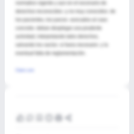
normativo vigente y aun en el escenario de
derechos reconocidos -y no muy conocidos- de
los pacientes, los jueces -avocados al caso
concreto- deban desplegar una prudente
actividad, interpretando tales derechos,
salvando los vacíos -si fuera necesario- y la
eventual falta de reglamentación.
Clarin.com