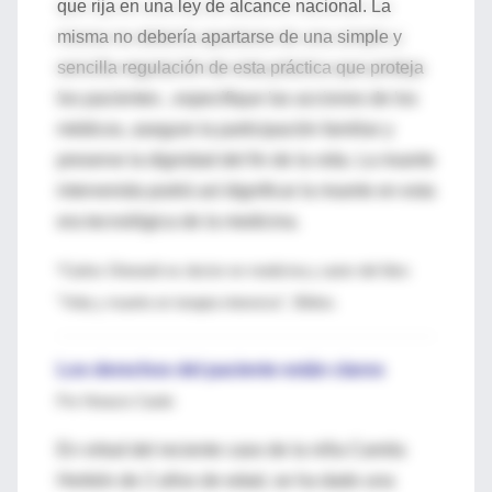
que rija en una ley de alcance nacional. La
misma no debería apartarse de una simple y
sencilla regulación de esta práctica que proteja
los pacientes , especifique las acciones de los
médicos, asegure la participación familiar y
preserve la dignidad del fin de la vida. La muerte
intervenida podrá así dignificar la muerte en esta
era tecnológica de la medicina.
*Carlos Gherardi es doctor en medicina y autor del libro
"Vida y muerte en terapia intensiva", Biblos.
Los derechos del paciente están claros
Por Horacio Cardo
En virtud del reciente caso de la niña Camila
Herbón de 2 años de edad, se ha dado una