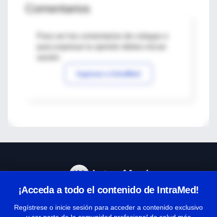
Comentarios
Para ver los comentarios de colegas o
para expresar tu opinión debes iniciar
sesión
Ingresar a IntraMed
¡Acceda a todo el contenido de IntraMed!
Centro de Ayuda
Regístrese o inicie sesión para acceder a contenido exclusivo