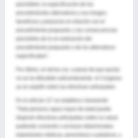
previsibles; la especificación de los
procedimientos alternativos y sus riesgos,
beneficios y perjuicios en relación con el
procedimiento propuesto; y las consecuencias
previsibles de la no realización del
procedimiento propuesto o de los alternativos
especificados”.
Por último, en dicha Ley -a pesar de que quizás
no se ha difundido suficientemente- el Congreso
ya se expidió sobre las directivas anticipadas .
En el artículo 11º se establece claramente:
“Toda persona capaz mayor de edad puede
disponer directivas anticipadas sobre su salud,
pudiendo consentir o rechazar determinados
tratamientos médicos, preventivos o paliativos, y