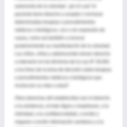
autonomía de la voluntad , por el cual “el
paciente tiene derecho a aceptar o rechazar
determinadas terapias o procedimientos
médicos o biológicos, con o sin expresión de
causa, como así también a revocar
posteriormente su manifestación de la voluntad.
Los niños, niñas y adolescentes tienen derecho
a intervenir en los términos de la Ley Nº 26.061
a los fines de la toma de decisión sobre terapias
o procedimientos médicos o biológicos que
involucren su vida o salud”.
Otros derechos allí establecidos son el derecho
a la asistencia, al trato digno y respetuoso, a la
intimidad, a la confidencialidad, a recibir y
negarse a recibir información sanitaria y a la