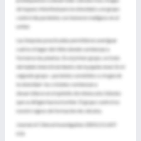
de bypass intestinal para la obesidad, y un grupo
control de pacientes con tumores malignos en el
uréter.
Las biopsias practicadas permitieron averiguar
cuál es el lugar del riñón donde comienzan a
formarse las piedras. En el primer grupo, se trata
del tejido intersticial dentro de la papila renal. En el
segundo grupo –pacientes sometidos a cirugía de
la obesidad- los cristales comienzan a
desarrollarse en el epitelio de minúsculos túbulos
que se dirigen hacia el uréter. El grupo control no
mostró signos de formación de cálculos.
Journal of Clinical Investigation 2003;111:607-
616