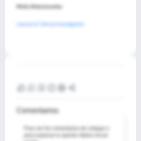
Webs Relacionadas
Journal of Clinical Investigation
Comentarios
Para ver los comentarios de colegas o
para expresar tu opinión debes iniciar