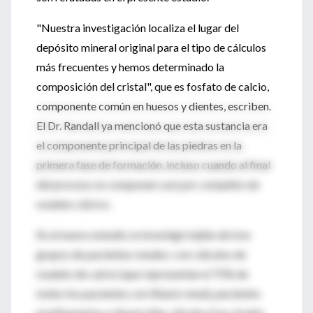
"Nuestra investigación localiza el lugar del
depósito mineral original para el tipo de cálculos
más frecuentes y hemos determinado la
composición del cristal", que es fosfato de calcio,
componente común en huesos y dientes, escriben.
El Dr. Randall ya mencionó que esta sustancia era
el componente principal de las piedras en la
primera fase de formación, incluso cuando al final
del proceso se componen casi por completo de
oxalato cálcico.
En el nuevo estudio se investigó tejido de tres
grupos de pacientes renales: con cálculos de
oxalato de calcio (que representan el 75% de
todos los pacientes con litiasis renal), pacientes
predispuestos a desarrollar cálculos tras cirugía