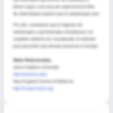
dieron lugar a una tasa de supervivencia libre
de enfermedad superior que la radioterapia sola.
Por ello, consideran que el régimen de
radioterapia y quimioterapia simultáneas con
cisplatino debería ser considerado el estándar
para pacientes que desean preservar la laringe.
Webs Relacionadas
Johns Hopkins University
http://www.jhu.edu/
New England Journal of Medicine
http://content.nejm.org/