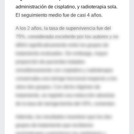
administración de cisplatino, y radioterapia sola.
El seguimiento medio fue de casi 4 años.
A los 2 años, la tasa de supervivencia fue del
75%, considerada excelente por los autores y no
difirió significativamente entre los grupos de
tratamiento evaluados. Sin embargo, mayor
proporción de pacientes tratados
simultáneamente con cisplatino y radioterapia
conservaba una laringe funcional respecto a los
otros dos grupos. Con dicho régimen de
tratamiento, se registró una reducción absoluta
de la tasa de laringectomía del 43%, comentan.
Además, los resultados muestran que los dos
grupos de tratamiento que recibieron
quimioterapia suprimieron las metástasis y