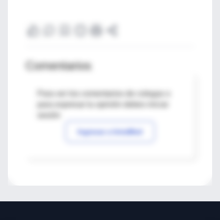
Comentarios
Para ver los comentarios de colegas o
para expresar tu opinión debes iniciar
sesión
Ingresar a IntraMed