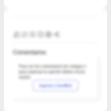
Comentarios
Para ver los comentarios de colegas o
para expresar tu opinión debes iniciar
sesión
Ingresar a IntraMed