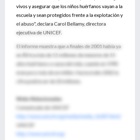
vivos y asegurar que los niños huérfanos vayan a la
escuela y sean protegidos frente a la explotación y
el abuso", declara Carol Bellamy, directora
ejecutiva de UNICEF.
El informe muestra que a finales de 2001 había ya
en África más de 11 millones de menores de 15
años huérfanos a causa del sida, cuando en 1990
eran poco más de un millón. Hacia el año 2002 la
cifra podría ser de 20 millones.
Webs Relacionadas
Comunicado de UNICEF
http://www.unicef.org/media/media_16287.html/
UNICEF
http://www.unicef.org/