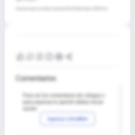
http://www.nature.com/nature/journal/v507/n7493/full/nature12787.html
Comentarios
Para ver los comentarios de colegas o
para expresar tu opinión debes iniciar
sesión
Ingresar a IntraMed