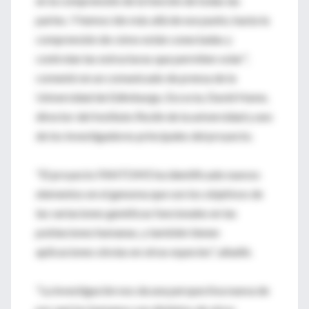
en la comprensión de la función de todas las
partes. Y hemos ido más allá de ese punto, hasta la
comprensión de cómo están conectadas y
controlan las estructuras que permiten volar",
comentó en un comunicado de prensa de la
Universidad de Edimburgo, Escocia, David Hume,
director del Instituto Roslin de la universidad y uno
de los investigadores principales del proyecto.
"El proyecto FANTOM5 ha identificado nuevos
elementos en el genoma que son los objetivos de
las variaciones genéticas funcionales en las
poblaciones humanas, y también tienen
aplicaciones obvias en otras especies", añadió.
"La investigación nos da una perspectiva nueva de