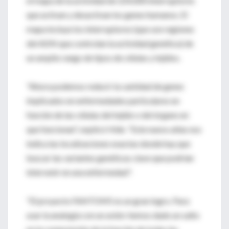
el mapa de la actividad de 224,000 interruptores
que activan y desactivan los genes humanos. El
mapa incluye los interruptores (que son regiones
del ADN que controlan la actividad genética) de
un amplio rango de tipos de células y tejidos.
"Ahora podemos reducir la cantidad de genes
implicados en enfermedades particulares en
función de las células del tejido o del órgano en
que funcionan", explicó Hide. "Este nuevo atlas nos
indica las localizaciones exactas donde hay que
buscar las variantes genéticas clave que podrían
intervenir en una enfermedad".
"El proyecto FANTOM5 es un gran logro. Para
usar la analogía con un avión: hemos dado un salto