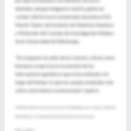
por qué los humanos son distintos de otros
animales, aunque tengamos muchos genes en
común", afirmó en el comunicado de prensa el Dr.
Martin Taylor, del Instituto de Medicina Genética
y Molecular del Consejo de Investigación Médica
de la Universidad de Edimburgo.
"Al comparar los atlas de los ratones y de los seres
humanos se aprecia la reconexión de los
interruptores genéticos que se ha realizado a lo
largo del tiempo, lo que nos ayuda a entender más
sobre cómo hemos evolucionado", explicó.
FUENTES: Harvard University, University of Edinburgh, news releases, March 26,
2014; Website, U.S. National Human Genome Research Institute.
Paper en Nature: