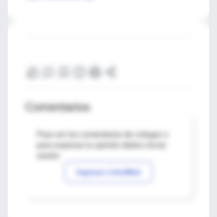
Comentarios
Para ver los comentarios de colegas o
para expresar tu opinión debes iniciar
sesión
Ingresar a IntraMed