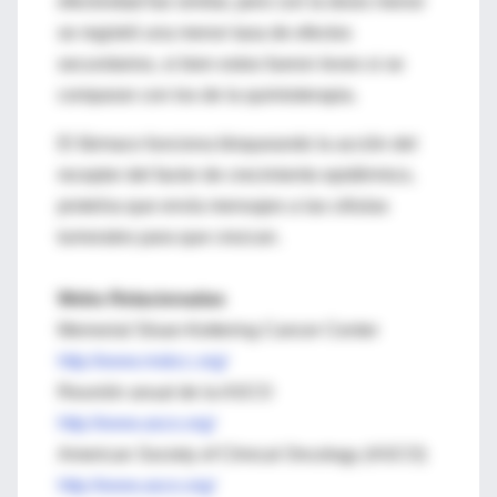
efectividad fue similar, pero con la dosis menor
se registró una menor tasa de efectos
secundarios, si bien estos fueron leves si se
comparan con los de la quimioterapia.
El fármaco funciona bloqueando la acción del
receptor del factor de crecimiento epidérmico,
proteína que envía mensajes a las células
tumorales para que crezcan.
Webs Relacionadas
Memorial Sloan-Kettering Cancer Center
http://www.mskcc.org/
Reunión anual de la ASCO
http://www.asco.org/
American Society of Clinical Oncology (ASCO)
http://www.asco.org/