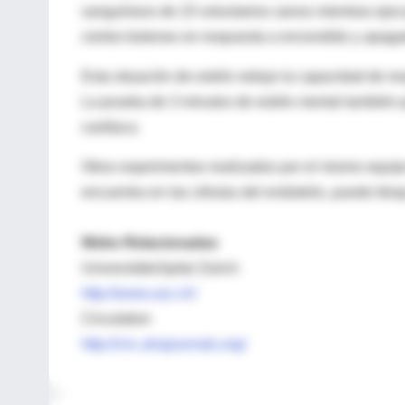
sanguíneos de 23 voluntarios sanos mientras ejec
ciertos botones en respuesta a encendido y apaga
Esta situación de estrés redujo la capacidad de r
La prueba de 3 minutos de estrés mental también p
cardíaca.
Otros experimentos realizados por el mismo equipo
encuentra en las células del endotelio, puede bloq
Webs Relacionadas
UniversitätsSpital Zürich
http://www.usz.ch/
Circulation
http://circ.ahajournals.org/