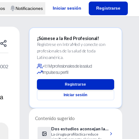
Iniciar sesión
Registrarse
tos
Notificaciones
¡Súmese a la Red Profesional!
Regístrese en IntraMed y conecte con
profesionales de la salud de toda
Latinoamérica.
2002
+1.1 M profesionales de la salud
Impulse su perfil
Registrarse
Iniciar sesión
la
Contenido sugerido
Dos estudios aconsejan la
La cirugía profiláctica reduce
extirpación de ovarios a