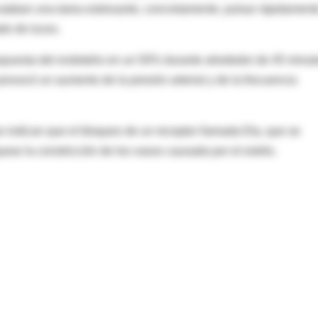
utaban una tarea estresante, concretamente, pulsar rápidament
do de luces.
espuesta del endotelio en un 50% durante alrededor de 45 minut
rovocó un aumento de la presión arterial y de la frecuencia
 indican que el bloqueo de un receptor llamada Eta, que se
uear la constricción de los vasos causada por el estrés.