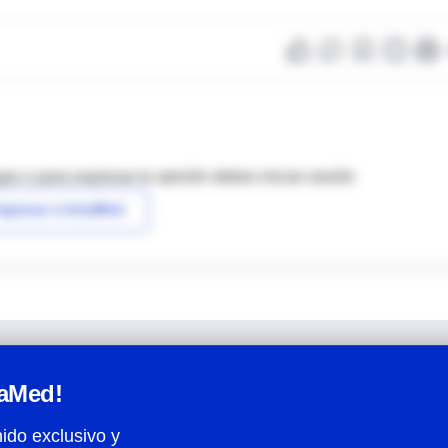
as o para expresar tu opinión debes iniciar sesión
ngresar a IntraMed
raMed!
ido exclusivo y