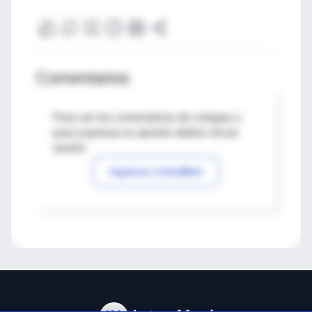
Comentarios
Para ver los comentarios de colegas o
para expresar tu opinión debes iniciar
sesión
Ingresar a IntraMed