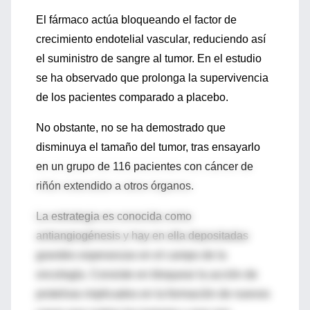
El fármaco actúa bloqueando el factor de
crecimiento endotelial vascular, reduciendo así
el suministro de sangre al tumor. En el estudio
se ha observado que prolonga la supervivencia
de los pacientes comparado a placebo.
No obstante, no se ha demostrado que
disminuya el tamaño del tumor, tras ensayarlo
en un grupo de 116 pacientes con cáncer de
riñón extendido a otros órganos.
La estrategia es conocida como
antiangiogénesis y hay en ella depositadas
grandes esperanzas en el campo de la
oncología. Consiste en bloquear la acción de
proteínas implicados en la formación de nuevos