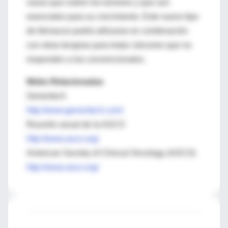
vasos que nutren los tumores y que son
esenciales para su crecimiento. Este nuevo tipo
de fármacos podrá utilizarse en combinación
con otras terapias para tratar cánceres que no
responden a los convencionales.
Webs Relacionadas
Genentech
http://www.genentech.com/
Reunión anual de la ASCO
http://www.asco.org/
American Society of Clinical Oncology (ASCO)
http://www.asco.org/