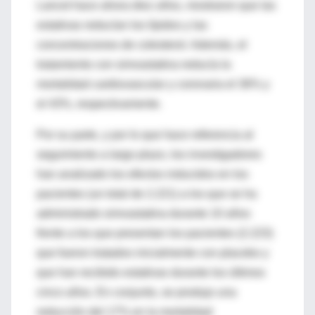
Lancet hace ahora diez años, mostraron que las
estatinas reducían los lípidos y las
concentraciones de colesterol. Además, el
tratamiento con simvastatina reducía la
mortalidad cardiovascular y coronaria el 36% y
el 43%, respectivamente.
Por su parte, y por lo que hace referencia al
seguimiento a largo plazo, los investigadores
han analizado los efectos inducidos en los
pacientes (un total de 2.221) a los que se ha
administrado simvastatina durante 10 años
frente a los que presentan los pacientes (2.223)
que fueron tratados inicialmente con placebo y
que han recibido estatinas durante los últimos
cinco años. En conjunto, se produjo una
reducción del 17% en la mortalidad