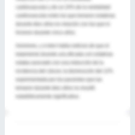
cardiovascular y de un 24% de la mortalidad
cardiovascular entre los que tomaron estatinas
durante diez años en relación con los que lo
hicieron durante cinco años.
Asimismo, y si bien había indicios de que el
tratamiento durante una década con estatinas
estaba asociado con una reducción de la
incidencia del cáncer, la disminución del 12%
experimentada por los pacientes que las
tomaron durante diez años no resultó
estadísticamente significativa.