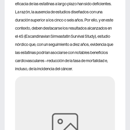
eficacia de las estatinas a largo plazo han sido deficientes.
La razón, la ausencia de estudios diseñados con una
duración superior a los cinco o seis años. Por ello, y en este
contexto, deben destacarse los resultados alcanzados en
el 4S (Escandinavian Simvastatin Survival Study), estudio
nórdico que, con un seguimiento a diez años, evidencia que
las estatinas podrían asociarse con notables beneficios
cardiovasculares –reducción de la tasa de mortalidad e,
incluso, de la incidencia del cáncer.