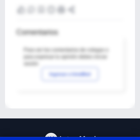
Comentarios
Para ver los comentarios de colegas o
para expresar tu opinión debes iniciar
sesión
Ingresar a IntraMed