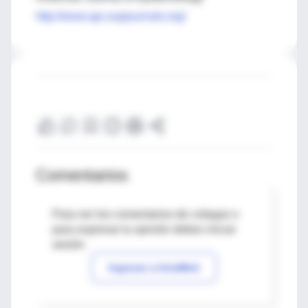
http://www.aje.oupjournals.org/
Comentarios
Para ver los comentarios de colegas o
para expresar tu opinión debes iniciar
sesión
Ingresar a IntraMed