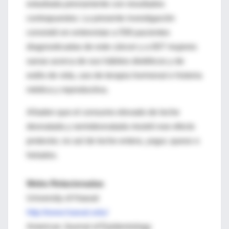
estudiada previamente con resultados
contrapuestos. La presente investigación
consistió en entrevistar a 558 pacientes
diagnosticadas de este cáncer y a 607 mujeres
sanas acerca de sus hábitos dietéticos y de
estilo de vida, uso de terapia hormonal e historia
médica y reproductiva.
Añaden que el consumo elevado de leche
desnatada y semidesnatada mostró ese efecto
protector, no así de leche entera, yogur, queso o
helados.
Webs Relacionadas
University of Hawaii
http://www.hawaii.edu/
American Journal of Epidemiology