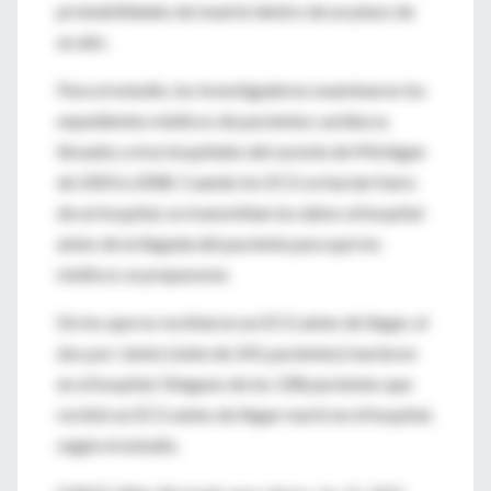
probabilidades de muerte dentro de un plazo de
un año.
Para el estudio, los investigadores examinaron los
expedientes médicos de pacientes cardiacos
llevados a tres hospitales del sureste de Michigan
de 2003 a 2008. Cuando los ECG se hacían fuera
de un hospital, se transmitían los datos al hospital
antes de la llegada del paciente para que los
médicos se prepararan.
De los que no recibieron un ECG antes de llegar, el
dos por ciento (siete de 241 pacientes) murieron
en el hospital. Ninguno de los 108 pacientes que
recibió un ECG antes de llegar murió en el hospital,
según el estudio.