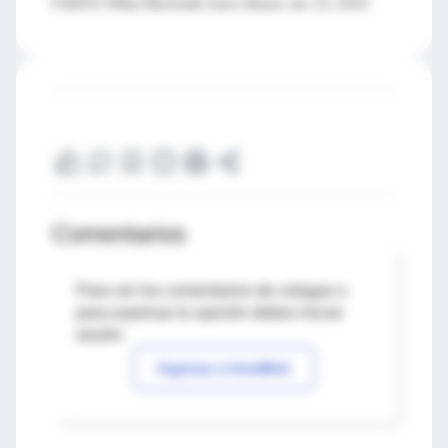
FUENTE: Wiley-Blackwell, news release, Jan. 21, 2010
Comentarios
Para ver los comentarios de colegas o
para expresar tu opinión debes iniciar
sesión
Ingresar a IntraMed