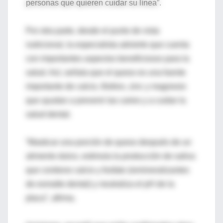
personas que quieren cuidar su línea”.
Por otra parte, desde el punto de vista
nutricional, la especialista advierte que cuenta
con importantes aspectos beneficiosos para la
salud. Así, señala que el queso es una fuente
importante de calcio, fósforo, zinc y magnesio
que ayudan a prevenir las caries y a cuidar la
salud dental.
“Masticar una porción de queso después de un
alimento dulce, estimula la producción de saliva
que contiene calcio y fosfato (remineralizantes
de esmalte dental) y neutraliza el pH de la
placa”, afirma.