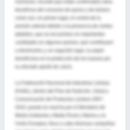
Asimismo, recordó que están confirmados otros
beneficios del consumo de queso y de lácteos
como son, en primer lugar, el control de la
presión arterial debido a la presencia de ciertos
péptidos, que se encuentran en importantes
cantidades en algunos quesos, que contribuyen
a disminuirla; y, en segundo lugar, su papel
beneficioso en la protección de los huesos por
su elevado aporte de calcio.
La Federación Nacional de Industrias Lácteas
(FeNIL), dentro del Plan de Nutrición, Salud y
Comunicación de Productos Lácteos 2007-
2010, puesto en marcha por el Ministerio de
Medio Ambiente y Medio Rural y Marino y la
Unión Europea, lleva a cabo diversas campañas