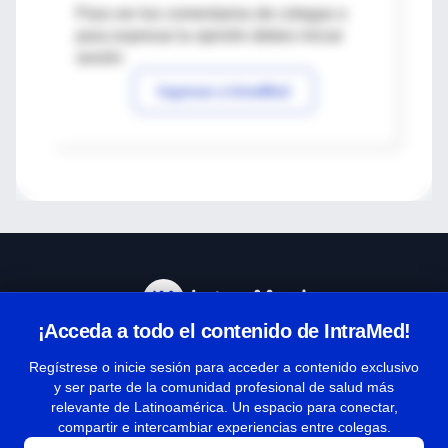
Para ver los comentarios de colegas o
para expresar tu opinión debes iniciar
sesión
Ingresar a IntraMed
¡Acceda a todo el contenido de IntraMed!
Centro de Ayuda
Regístrese o inicie sesión para acceder a contenido exclusivo
y ser parte de la comunidad profesional de salud más
relevante de Latinoamérica. Un espacio para conectar,
Términos y condiciones
compartir e intercambiar experiencias entre colegas.
| Políticas de privacidad