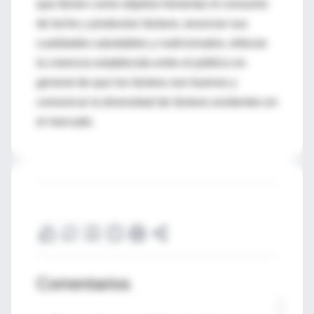
que tienen como objetivo fomentar el consumo
de leche y productos lácteos; anunciar sus
cualidades saludables y nutricionales; reforzar
la creencia establecida entre el público en
general de que los lácteos son buenos y
comunicar la diversidad de lácteos existentes en
el mercado.
Comentarios