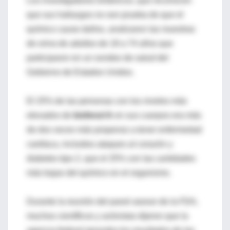
Los investigadores británicos, que reconocen
que sus hallazgos no son prueba de que el
químico cause daños, analizaron las muestras
de orina de adultos de 18 a 74 años que
participaron en un sondeo de salud del
Gobierno de Estados Unidos.
El 25% de las personas con los niveles más
elevados de
bisfenol A
en sus cuerpos era más
de dos veces más propenso a tener enfermedad
cardíaca, incluidos ataques al corazón y
diabetes tipo 2, que el 25% con las cantidades
más bajas del químico en el organismo.
Durante la reunión del panel asesor de la FDA,
muchos científicos y activistas dijeron que la