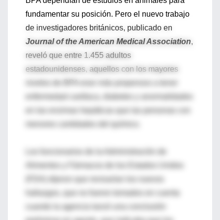
BPA dependían de estudios en animales para
fundamentar su posición. Pero el nuevo trabajo
de investigadores británicos, publicado en
Journal of the American Medical Association
,
reveló que entre 1.455 adultos
estadounidenses, aquellos con los mayores
niveles de BPA eran más propensos a tener
enfermedad cardíaca, diabetes y anormalidades
en las enzimas hepáticas que las personas con
menores cantidades del químico.
Los funcionarios de la Administración de
Alimentos y Fármacos de los Estados Unidos
(FDA) dijeron que revisarían los nuevos
hallazgos, que no fueron tomados en cuenta
cuando la agencia lanzó una conclusión