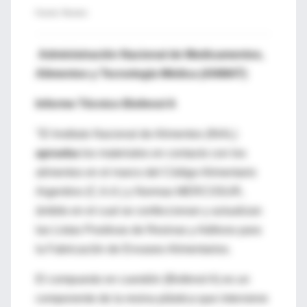
Fuente: Reuters
Administración Nacional de Medicamentos,
Alimentos y Tecnología Médica (ANMAT)
Informe Técnico Bisfenol A
"El Instituto Nacional de Alimentos (INAL)
aprueba
los materiales en contacto con los
alimentos en el marco del Código Alimentario
Argentino (C.A.A.)
y Normas MERCOSUR,
ámbito en el cual se confeccionan y actualizan
las Listas Positivas de Resinas y Aditivos para
la Fabricación de Envases Alimentarios.
El compuesto en cuestión (Bisfenol A) es un
componente de la resina plástica que interviene