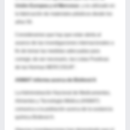
Unión Europea y el Mercosur
, y es utilizado en
la fabricación de materiales plásticos desde los
años 50.
Consideramos que hay que estar alerta al
avance de las investigaciones internacionales a
fin de tomar las medidas adecuadas para
corregir, de ser necesario, las Listas Positivas
de las Normas MERCOSUR".
ANMAT informa acerca de Bisfenol A
La Administración Nacional de Medicamentos,
Alimentos y Tecnología Médica (ANMAT)
comunica a la población acerca de la sustancia
química Bisfenol A:
Algunas investigaciones han demostrado que el