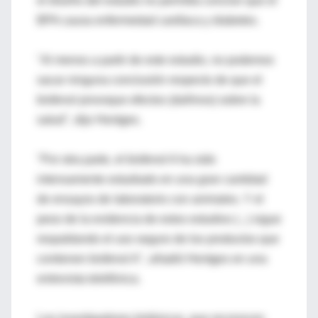
el diseño del estudio no permitía concluir que el
BPA causa enfermedad cardíaca y diabetes.
"Al menos a partir de este estudio, no podemos
sacar ninguna conclusión respecto de que el
bisfenol provoque efectos (dañinos) sobre la
salud", dijo Hentges.
"Por otra parte, el bisfenol A ha sido
intensamente estudiado en una gran cantidad
de ensayos de laboratorio con animales. Y el
peso de la evidencia de estos estudios (...) sigue
respaldando el uso seguro de los productos que
contienen bisfenol A", añadió Hentges en una
entrevista telefónica.