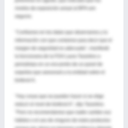
preliminar en agosto, que indicaba que los
niveles de exposición actual al BPA son
seguros.
"Confiamos en los datos que observamos y la
información con que contamos para decir que el
margen de seguridad es adecuado", manifestó
la funcionaria de la FDA Laura Tarantino a
periodistas en un encuentro de un panel de
expertos que asesorará a la entidad sobre el
bisfenol A.
"Hay cosas que se pueden hacer si se elige
reducir el nivel de bisfenol A", dijo Tarantino.
"Pero no recomendamos que nadie cambie sus
hábitos o el uso de ninguno de estos productos