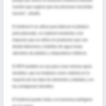
porque por ahora no tenemos evidencia delante
nuestro que sugiera que las personas necesitan
hacerlo", añadió.
El bisfenol A se utiliza para fabricar el plástico
policarbonado, un material resistente a los
impactos que se utiliza en productos que van
desde biberones y botellas de agua hasta
utensilios de plástico y dispositivos médicos.
El BPA también se usa para crear resinas epoxi
durables, que se emplean como cubierta en la
mayoría de las latas de alimentos y bebidas y en
las amalgamas dentales.
El bisfenol puede imitar a la hormona estrógeno