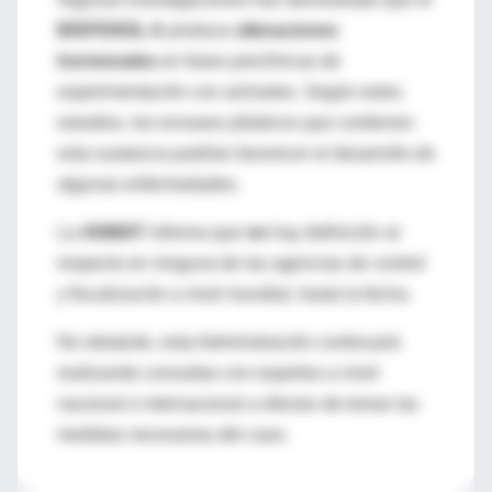
BISFENOL A
produce
alteraciones
hormonales
en fases preclínicas de
experimentación con animales. Según estos
estudios, los envases plásticos que contienen
esta sustancia podrían favorecer el desarrollo de
algunas enfermedades.
La
ANMAT
informa que
no
hay definición al
respecto en ninguna de las agencias de control
y fiscalización a nivel mundial, hasta la fecha.
No obstante, esta Administración continuará
realizando consultas con expertos a nivel
nacional e internacional a efectos de tomar las
medidas necesarias del caso.