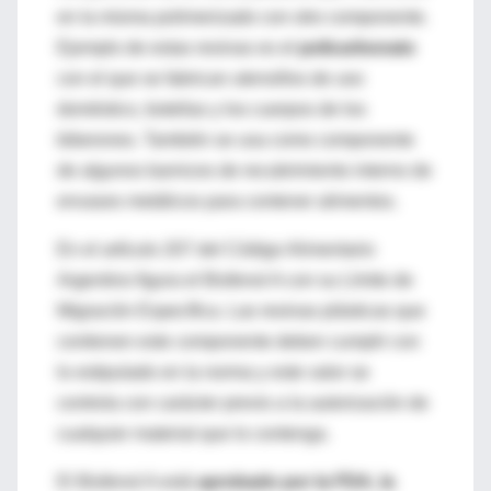
en la misma polimerizado con otro componente.
Ejemplo de estas resinas es el
policarbonato
con el que se fabrican utensillos de uso
doméstico, botellas y los cuerpos de los
biberones. También se usa como componente
de algunos barnices de recubrimiento interno de
envases metálicos para contener alimentos.
En el artículo 207 del Código Alimentario
Argentino figura el Bisfenol A con su Límite de
Migración Específica. Las resinas plásticas que
contienen este componente deben cumplir con
lo estipulado en la norma y este valor se
controla con carácter previo a la autorización de
cualquier material que lo contenga.
El Bisfenol A está
aprobado por la FDA, la