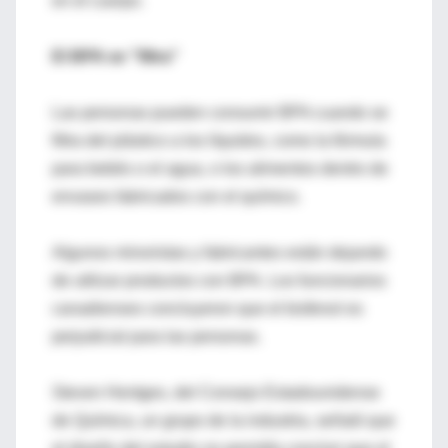
en el cuerpo.
El BPA se "filtra"
Las personas pueden consumir BPA cuando se
filtra del plástico a los líquidos, como la fórmula
para bebés o el agua, o los alimentos dentro de
envases fabricados con el químico.
Algunos minoristas y fabricantes están dejando
de utilizar productos con BPA. Los funcionarios
canadienses concluyeron que el bisfenol es
perjudicial para las personas.
Steven Hentges, del Consejo Estadounidense
de Química, un grupo de la industria, señaló que