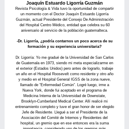
Joaquín Estuardo Ligorría Guzmán
Revista Psicología & Vida tuvo la oportunidad de compartir
un momento con el Doctor Joaquín Estuardo Ligorría
Guzmán, actual Presidente del Consejo De Administración
del Hospital Centro Médico, entidad que celebra su 60
aniversario al servicio de la población guatemalteca.
-Dr. Ligorría, ¿podría contarnos un poco acerca de su
formación y su experiencia universitaria?
Dr. Ligorría: Yo me gradué de la Universidad de San Carlos
de Guatemala en 1973, siendo mi meta especializarme en
el exterior (Estados Unidos) pero antes de lograrlo, trabaje
un año en el Hospital Roosevelt como residente y otro año
y medio en el Hospital General IGSS de la zona nueve,
llamado de “Enfermedad Común”. Logré luego, irme a
Nueva York, donde fui aceptado en el programa de
Medicina Interna de la Universidad de Downstate,
Brooklyn-Cumberland Medical Center. Allí realicé mi
entrenamiento completo y tuve el gran honor de ser elegido
Jefe de Residente. Llegué a ser el Presidente de la
Asociación del Comité de Internos y Residentes del
hospital, un gremio que en ese entonces era la suma
importancia, considerado uno de los gremios más