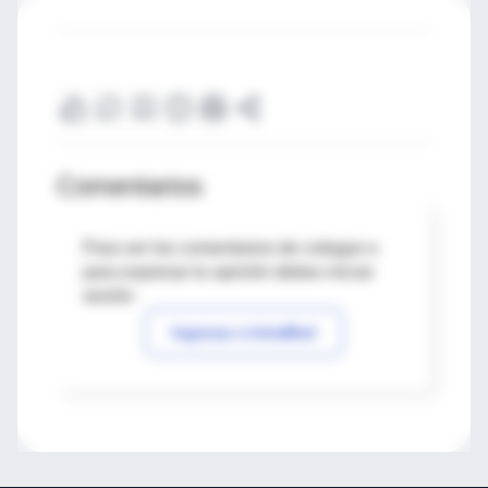
Comentarios
Para ver los comentarios de colegas o
para expresar tu opinión debes iniciar
sesión
Ingresar a IntraMed