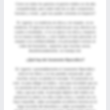
-Como en todos los gremios el gremio médico es de alta
competitividad, pero sobre todo de un alto compromiso
humano y moral, ¿qué nos puede comentar al respecto?
Dr. Ligorría: La medicina sin ética y sin respeto, no es
medicina. El ejercicio de la medicina por muy efectivo en
cuanto a resultados, si no se ejerce con ética y respecto
no es buena medicina, y esto implica el trato personal, el
respeto a la confidencialidad, a la privacidad e incluso al
cobro de honorarios, aspectos que muchas veces,
desafortunadamente, se maneja mal.
-¿Qué hay del Juramento Hipocrático?
Dr. Ligorría: Lamentablemente el Juramento Hipocrático
está en los libros y en las paredes enmarcado, pero
muchas veces se pierde el concepto. El juramento se
creó, no para obligar al médico, sino para recordarle que es
un asistente de la salud de la población, un asistente de
vida y que por ende, el principal objetivo del médico es
preservar la salud y la vida a toda costa y cuando eso se
hace imposible, saber acompañar al enfermo termina en el
largo recorrido del desenlace y saber acompañar a la