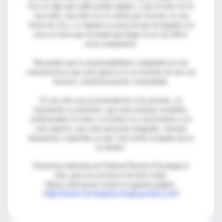
Eso es algo que nadie puede regalar: y que el éxito no es
una meta, mas bien es un camino por recorrer, es una
forma de vivir, y si alguien se jacta de que ha llegado a la
cima se tiene que recordad que llegar no es tan difícil,
como mantenerse.
Recuerden que la responsabilidad e integridad son las
características que más aprecia un ser humano de otro ser
humano, estadísticamente comprobado.
Es tan sólo una recomendación a los jóvenes, no
importando su profesión, que sean siempre versátiles,
profesionales en todo y no limiten su conocimiento a un
solo aspecto, que sean personas integrales, siempre
dispuestas a aprender ya que “una mente ocupada nunca
se atrofia”.
Entrevista realizada por Editorial Revista Psicología &
vida, para uso exclusivo de éste medio.
Mayor información visitar la siguiente página:
http://www.revistapsicologiayvida.com/