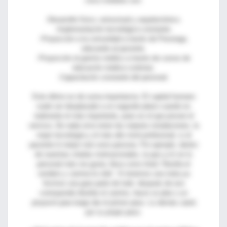
cinco módulos son:
-Desarrollo físico, estructural y arquitectónico.
-Implementación tecnológica constante.
-Proyección a la comunidad a través de Prevenga,
educando al paciente.
-Proyección al gremio médico a través de cursos de
educación médica continúa.
-Capacitación constante del personal.
Este último es de suma importancia. El capital humano
suele ser desplazado a un segundo plano cuando es
realmente el más importante, pues es el que provee el
servicio, De nada sirve tener las mejores instalaciones, la
mejor tecnología y el más alto nivel profesional, si al
paciente lo tratan mal como persona. Por ejemplo, dentro
de nuestras charlas motivacionales, la que a mí en lo
personal más me gusta, lleva como título “Diseña el
sendero y camina la vida”. Si tenemos una meta ya
hicimos una gran parte de todo: después de eso
corresponde diseñar el camino, hacer un plan o un
proyectó para luego dar el primer paso. Lo demás caerá
por su propio peso.