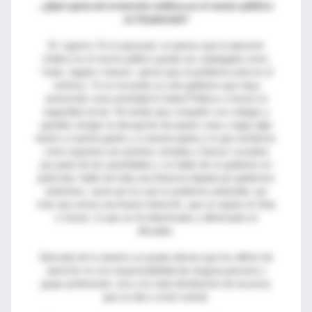
-¿Qué opina de la tención médica en el sector público
en Guatemala?
Dr. Ligorría: En lo personal, no pienso que la atención
médica en el sector público pueda ser catalogada como:
“mala, regular o buena”, pensó que el problema está en el
sistema. Yo no recuerdo un solo gobierno que haya
promovido como prioridad la Salud Pública o incluso la
seguridad social. He tenido que compartir con colegas y
grandes amigos la decepción de querer crear y legar algo
bueno a nuestra gente y a nuestra patria y lo que recibimos
como repuesta son puertas cerradas y brazos cruzados
por parte de las autoridades y no hablo de un gobierno en
particular, hablo de toda una herencia dejada por gobiernos
anteriores, razón por la cual no podemos pretender, por
más que exista una buena intención, que se repare en días
o meses, lo que se ha deteriorado y deformado en
décadas.
Derivado de lo anterior se puede afirmar que los déficit de
atención no son responsabilidad de ninguna persona o
grupo profesional, sino a la mala distribución de recursos
que se dan a nivel central.