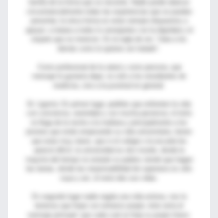
familia de la forma que se necesite, Nadie puede abarcar
circunstancialmente todas las experiencias que se puedan
presentar, la única forma es estar siempre dispuestos a
apoyar; a tratara a todos lo semejantes con la dignidad y el
respeto que se merecen. Es la regla de oro: “trata a los
demás como tú quieres ser tratado”.
­-Como profesional de la salud y como persona, que
mensaje le gustaría dejar, no solo a los estudiantes de
medicina, sino a la juventud en general:
Dr. Ligorría: En primer lugar, pedirles que enfrenten la vida
con conciencia, serenidad y con mucha paciencia; el éxito
no llega de la noche a la mañana y principalmente a los
jóvenes que están empezando su vida universitaria, tienen
que estar muy claros, que si el colegio o la escuela les
pareció difícil, la universidad es otro mundo, donde la
mayoría del tiempo no estarán su padres viendo que hagan
las tareas, donde las responsabilidad de superarse es sólo
suya y así, el resto des sus vidas.
En segundo lugar nadie regala una vida exitosa, nos la
tenemos que forjar con esfuerzo propio; éste sería el
mensaje principal: que cada cual se forja su propio futuro.