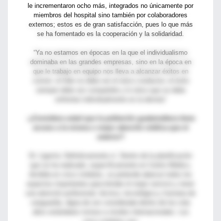
le incrementaron ocho más, integrados no únicamente por
miembros del hospital sino también por colaboradores
externos; estos es de gran satisfacción, pues lo que más
se ha fomentado es la cooperación y la solidaridad.
“Ya no estamos en épocas en la que el individualismo
dominaba en las grandes empresas, sino en la época en
que le trabajo en equipo nos lleva a alcanzar éxitos en
común: el líder no debe ser el único conductor, el éxito
siempre debe ser compartido y lo único que se debe
enfrentar individualmente es la derrota”
-¿Considera usted que la población guatemalteca tiene
acceso a la misma o mejor atención médica que el
exterior?
Dr. Ligorría: Definitivamente sí. Dentro de la planificación
que se ha realizado, específicamente en Centro Médico,
dividida en cinco módulos, se pretende abarcar todos los
aspectos importantes para brindar el mejor servicio y tener
una atención profesional, técnica, tecnológica y humana de
vanguardia, digna de ser considerada dentro de los más
altos estándares incluso a niveles internacionales. Los