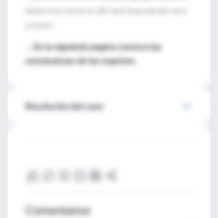
Medicina Interna. Docente Aut. UBA. Editora Responsable Med. Interna
de Intramed
En la siguiente pagina conozca las
→
conclusiones de los expertos.
Resolución del caso
Comentarios