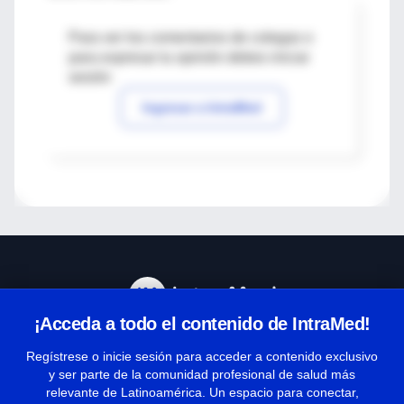
Para ver los comentarios de colegas o
para expresar tu opinión debes iniciar
sesión
Ingresar a IntraMed
¡Acceda a todo el contenido de IntraMed!
Centro de Ayuda
Regístrese o inicie sesión para acceder a contenido exclusivo
y ser parte de la comunidad profesional de salud más
relevante de Latinoamérica. Un espacio para conectar,
Términos y condiciones