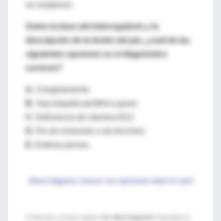
se rompieron.
Sobre la base del interrogatorio y la
descripción de la lesión del pie, ¿cuál de las
siguientes opciones es el diagnóstico
correcto?
A.
Congelamiento
B.
Vasculopatía periférica grave
C.
Deficiencia de vitamina B12
D.
Pie de inmersión o de trinchera
E.
Eritema perneo
¡Ahora háganos conocer sus opiniones sobre el caso!
♦ Traducción y resumen objetivo:
Dra. Marta Papponetti.
Especialista en