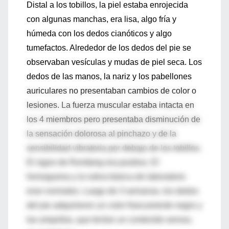
Distal a los tobillos, la piel estaba enrojecida
con algunas manchas, era lisa, algo fría y
húmeda con los dedos cianóticos y algo
tumefactos. Alrededor de los dedos del pie se
observaban vesículas y mudas de piel seca. Los
dedos de las manos, la nariz y los pabellones
auriculares no presentaban cambios de color o
lesiones. La fuerza muscular estaba intacta en
los 4 miembros pero presentaba disminución de
la sensación dolorosa al pinchazo y de la
sensibilidad vibratoria por debajo de los tobillos.
El signo de Romberg era positivo. El
hemograma y la rutina básica de laboratorio
eran normales. Luego de 3 semanas, los dedos
del pie adquirieron un color francamente negro y
las ampollas, que tenían un contenido seroso,