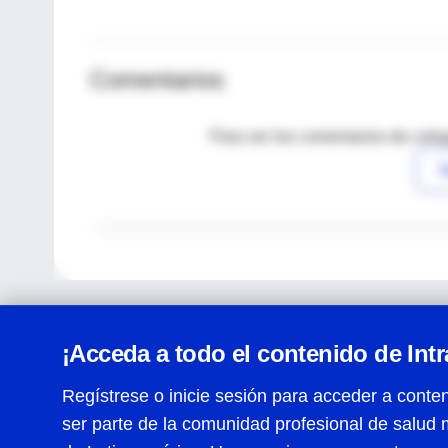
Comentarios
Para ver los comentarios de coleg
I
¡Acceda a todo el contenido de Int
Regístrese o inicie sesión para acceder a conten
ser parte de la comunidad profesional de salud 
Centro de Ayuda