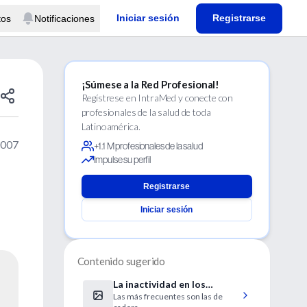
Iniciar sesión
Registrarse
tos
Notificaciones
¡Súmese a la Red Profesional!
Regístrese en IntraMed y conecte con
profesionales de la salud de toda
Latinoamérica.
2007
+1.1 M profesionales de la salud
Impulse su perfil
Registrarse
Iniciar sesión
Contenido sugerido
La inactividad en los
Las más frecuentes son las de
hombres eleva el riesgo de