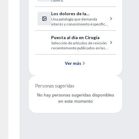
cadera.
fracturas
Los dolores de la
Una patología que demanda
fibromialgia se localizan en
interés y conocimiento específico
18 puntos clave
para el diagnóstico.
Puesta al día en Cirugía
Selección de artículos de revisión
recientemente publicados en las
revistas de mayor impacto.
Ver más
Personas sugeridas
No hay personas sugeridas disponibles
en este momento