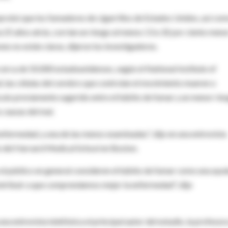
mprobó que los fumadores de cigarrillos de Estados Unidos, así co
 25 años atrás, corrían un riesgo al menos 13 a 32 por ciento meno
s no están claras, dijeron los investigadores.
cerca de 50.000 estadounidenses, según el National Institute of
, las células del cerebro que controlan el movimiento mueren o
culo previamente sugerido entre el hábito de fumar y un menor rie
s causas del mal.
enfermedad, y una de las menos examinadas", dijo en una entrevista
o del Harvard Medical School en Boston.
 el público en general consideren el hábito de fumar como una ayu
ontribuir a que comprendamos mejor la enfermedad", dijo
una entrevista telefónica el principal autor del estudio, la profesor