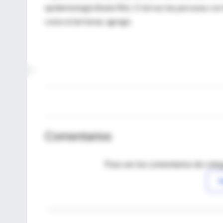
epidemiología Beate Ritz. O tal vez las personas con
como el de fumar, agregó.
Comentarios
Para ver los comentarios de coleg
I