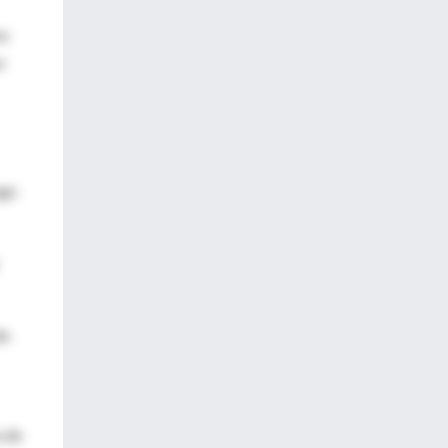
mo
r
sgo
da
a de