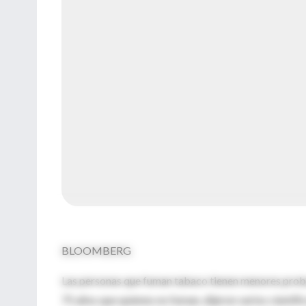
BLOOMBERG
Las personas que fuman tabaco tienen menores probab
75 años que quienes no fuman, dijeron varios científi