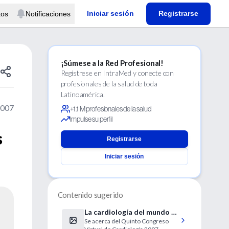
Iniciar sesión
Registrarse
tos
Notificaciones
¡Súmese a la Red Profesional!
Regístrese en IntraMed y conecte con
profesionales de la salud de toda
Latinoamérica.
2007
+1.1 M profesionales de la salud
Impulse su perfil
s
Registrarse
Iniciar sesión
Contenido sugerido
La cardiología del mundo a
Se acerca del Quinto Congreso
un click de distancia