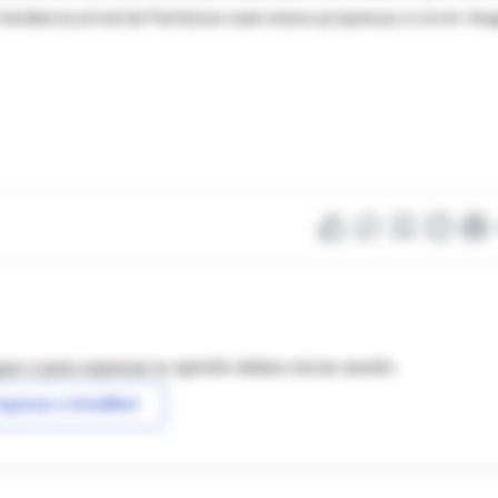
 tendencia al mal de Parkinson sean menos propensas a correr ries
as o para expresar tu opinión debes iniciar sesión
ngresar a IntraMed