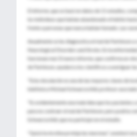
El informe, que se basó en datos de 11 estudios, co
los individuos que habían abandonado el hábito hasta
frente a personas que nunca habían fumado. Las razone
Anualmente se les diagnostica el mal de Parkinson a 
Neurological Disorders and Stroke. En la enfermedad
funcionan mal. El nuevo informe, que confirma un vín
de Parkinson, ayudará a los científicos a averiguar la
"Esta vinculación es una de las mayores claves de la 
telefónica Michael Schwarzschild, profesor asociad
"Es evidentemente una mala idea que los pacientes y
para no contraer el mal de Parkinson, pero podría c
Schwarzschild, que no participó en el estudio.
"Quizá la nicotina proteja las neuronas", aventuró en 