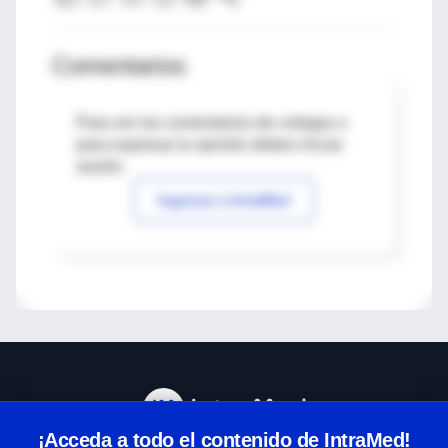
Comentarios
Para ver los comentarios de colegas o
para expresar tu opinión debes iniciar
sesión
Ingresar a IntraMed
¡Acceda a todo el contenido de IntraMed!