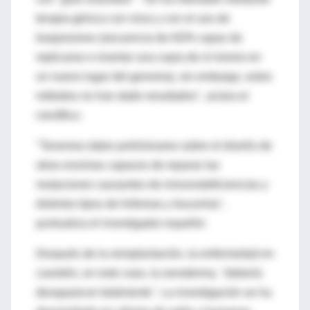
terapia génica con virus y con el uso de
trasposones (secuencia de ADN capaz de
replicarse e insertar una copia de sí mismo en
un nuevo lugar del genoma), sin embargo, estos
métodos no han dado resultados", aclara el
científico.
"Tenemos datos preliminares sobre el diseño de
otras enzimas capaces de reparar las
mutaciones causantes de inmunodeficiencias y
distintos tipos de linfomas y leucemia",
puntualiza el investigador español.
Después de la reimplantación, la enfermedad en
cuestión, en este caso, la xeroderma, "debería
desaparecer totalmente". La investigación se ha