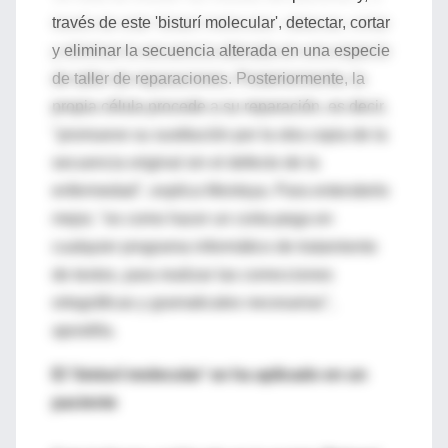
través de este 'bisturí molecular', detectar, cortar
y eliminar la secuencia alterada en una especie
de taller de reparaciones. Posteriormente, la
propia célula procede a su reparación, es decir,
"promueve su sustitución por la otra copia de la
secuencia original sin el defecto de la
enfermedad", explica Montoya. Para entenderlo
mejor, "es como hacer un corta-pega en
cualquier programa informático de tratamiento
de textos, para realizar las correcciones
ortográficas y gramaticales necesarias",
apostilla.
El 'bisturí molecular' se ha aplicado en un
paciente