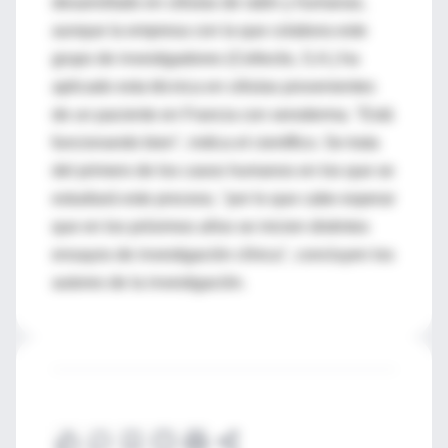
desarrollado en células de ratón y humanas,
aunque la empresa con la que colabora este
grupo de investigadores (Cellectis, S.A.) ha
aplicado esta técnica en células provenientes
de un paciente en Francia con xeroderma. "Está
funcionando bien", indica el científico. Se trata
del primero de los casos humanos en los que se
estudiará este proceso, "por lo que cabe esperar
que en los próximos años se inicien distintos
ensayos de investigación clínica", concluyen los
autores de la investigación.