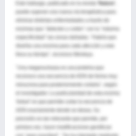
Este hallazgo, publicado en la revista
'Nature'
,
puede suponer una nueva vía terapéutica para
eliminar distintas enfermedades a través de
enzimas que "detecten y corten" con la "máxima
especificidad" las zonas dañadas. "Habría que
diseñar una enzima para cada afección y esto
lleva su tiempo", reconoce Montoya.
"Una meganucleasa es una proteína que
reconoce una secuencia de ADN de forma muy
minuciosa para posteriormente cortarla", según
el investigador. La particularidad de esta enzima
'bisturí' es que permite cortar la secuencia de
ADN exactamente donde se desea. Su
precisión es tan relevante que permite, por
primera vez, hacer modificaciones genéticas
con "gran exactitud". "Se ha intentado mediante