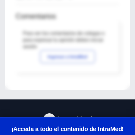
Comentarios
Para ver los comentarios de colegas o
para expresar tu opinión debes iniciar
sesión
Ingresar a IntraMed
¡Acceda a todo el contenido de IntraMed!
Centro de Ayuda