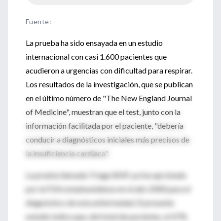
Fuente
:
La prueba ha sido ensayada en un estudio
internacional con casi 1.600 pacientes que
acudieron a urgencias con dificultad para respirar.
Los resultados de la investigación, que se publican
en el último número de "The New England Journal
of Medicine", muestran que el test, junto con la
información facilitada por el paciente, "debería
conducir a diagnósticos iniciales más precisos de
la insuficiencia cardíaca".
La prueba llamada Triage BNP, ya fue aprobada
por la FDA estadounidense en el año 2000 para el
diagnóstico de esta enfermedad. El presente
estudio indica que, del total de pacientes, el 47%