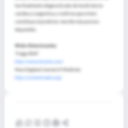
fue finalmente diagnosticado de insuficiencia
cardíaca congestiva y confirma que el test
constituye el predictor sencillo más preciso
disponible.
Webs Relacionadas
Triage BNP
http://www.biosite.com/
New England Journal of Medicine
http://content.nejm.org/