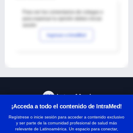
Para ver los comentarios de colegas o
para expresar tu opinión debes iniciar
sesión
Ingresar a IntraMed
¡Acceda a todo el contenido de IntraMed!
Centro de Ayuda
Regístrese o inicie sesión para acceder a contenido exclusivo
y ser parte de la comunidad profesional de salud más
relevante de Latinoamérica. Un espacio para conectar,
Términos y condiciones