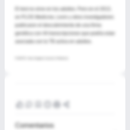
El test no sirve en los adultos. Pero en el 2013,
en PLOS Medicine, Levin y otros investigadores
publicaron el descubrimiento de una firma
genética con 44 transcripciones que podría estar
asociada con la TB activa en adultos.
FUENTE: New England Journal of Medicine
Comentarios