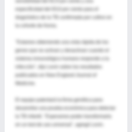
sensibilidad del 82,9 por ciento y una
especificidad del 83,6 por ciento para el
diagnóstico de la TB confirmada por cultivo en
la cohorte de Kenia.
"Estamos obteniendo una vista rápida de los
genes que se activan y desactivan cuando el
sistema inmunológico humano responde a la
infección", dijo Levin sobre los resultados
publicados en New England Journal of
Medicine.
El equipo patentará la firma genética para
desarrollar una prueba económica para detectar
la TB infantil. "Esperamos poder transformarla
en un test de uso universal", agregó Levin.