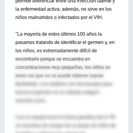
permite diferenciar entre una infección latente y
la enfermedad activa; además, no sirve en los
niños malnutridos o infectados por el VIH.
"La mayoría de estos últimos 100 años la
pasamos tratando de identificar el germen y, en
los niños, es extremadamente difícil de
encontrarlo porque se encuentra en
concentraciones muy pequeñas, los niños no
tosen así que no se puede obtener esputo
fácilmente, y en análisis con microscopio para
buscar el germen es un método antiguo",
resumió Levin.
Con su equipo buscó la firma genética de la TB
en muestras de sangre de un grupo de niños de