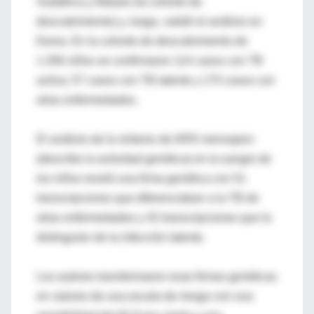
Sudáfrica y Malawi (la cohorte de
descubrimiento) y, luego, validó el análisis en
Kenia. En la cohorte de descubrimiento de
1.356 niños se confirmaron 114 casos con TB
activa; 57 casos con TB latente y 175 casos con
otras enfermedades.
El análisis de la síntesis de ARN mensajero
(describe la actividad genética) en la sangre de
los niños reveló una firma genética con 51
transcripciones que diferenciaban a la TB de
otras enfermedades y 42 transcripciones que la
distinguían de la infección latente.
Los autores transformaron esas firmas genéticas
en valores de una escala de riesgo con una