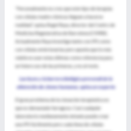
“Personalmente no creo que este tipo de terapias
con células madre clónicas lleguen a hacerse
realidad”, opina Ángel Raya, director del Centro de
Medicina Regenerativa de Barcelona (CMRB).
Actualmente Raya investiga tanto con IPS como
con células embrionarias pero apunta que lo más
viable es usar estas últimas como referencia para
un futuro uso de las primeras, y no al revés.
Las leyes y la barrera biológica prevendrán la
obtención de clones humanos, opina un experto
El gran problema de la clonación terapéutica es
que es demasiado farragoso. Casi cualquier
laboratorio medianamente dotado puede crear
una IPS fácilmente pero cada línea de células