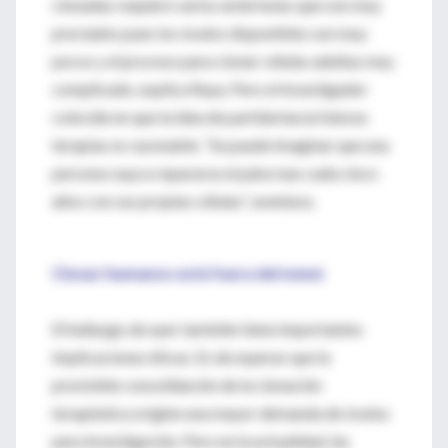
clonadas requiere varios embriones que son muy
preciados pues los óvulos disponibles son muy
pocos y el proceso para clonar células adultas muy
complicado, explica Raya. Pero el investigador
coincide en que la idea de partida hacia futuras
terapias es razonable. “Se puede imaginar que una
persona vaya a repararse el páncreas cada cinco
años con sus propias células”, aventura.
Clonar humanos está fuera del menú
El hallazgo de ayer también tiene importantes
implicaciones éticas. Es de esperar que la
previsible consolidación de la clonación
terapéutica origine una mayor demanda de óvulos
para investigación. Pero en la actualidad, las