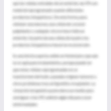
que las células extraídas de un embrión, las IPS son
material reprogramado usando diferentes
productos bioquímicos. De esta forma, para
obtener una neurona, una célula de corazón
palpitante o cualquier otra no hace falta un
embrión. Se parte de una célula de la piel y los
productos bioquímicos hacen la reconversión.
Es una técnica que ha valido un Nobel pero que aún
no es apta para tratamientos, porque puede ser
que estas células reprogramadas no se
transformen del todo y puedan originar tumores u
otros problemas tras un hipotético trasplante. La
clonación terapéutica pone ahora un medio para
averiguar si las IPS valdrán algún día para curar
enfermedades.