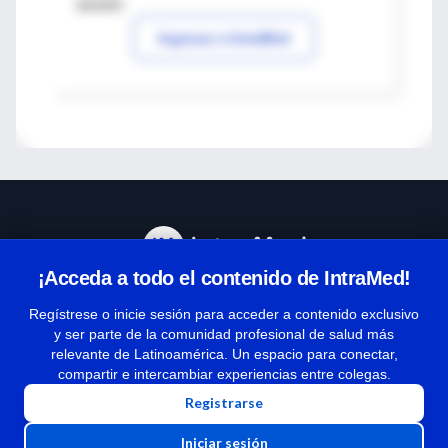
sesión
Ingresar a IntraMed
¡Acceda a todo el contenido de IntraMed!
Centro de Ayuda
Regístrese o inicie sesión para acceder a contenido exclusivo
y ser parte de la comunidad profesional de salud más
relevante de Latinoamérica. Un espacio para conectar,
Términos y condiciones
compartir e intercambiar experiencias entre colegas.
| Políticas de privacidad
Registrarse
| Todos los derechos reservados | Copyright 1997-2026
Iniciar sesión