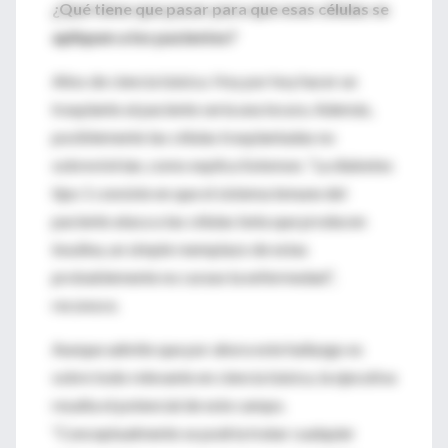
¿Qué tiene que pasar para que esas células se
apliquen a los pacientes?
Años de ciencia básica. Hoy por hoy hacer un
trasplante al paciente sería una locura. Además,
posiblemente las células trasplantadas no
sobrevivirían, como explica Solomon. “La diabetes
tipo 1 consiste en que el sistema inmune del
paciente ataca a las células beta que producen
insulina, un simple reemplazo de estas
probablemente no curase la enfermedad”,
reconoce.
Aunque admite que por ahora este hallazgo es
sobre todo relevante en ciencia básica, la ejecutiva
resalta el potencial de este campo.
“Conceptualmente se podría tratar cualquier