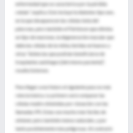
enfermedad que se caracterice por la pérdida
celular”, explica. Esto incluye la diabetes tipo uno,
en la que desaparecen las células beta del
páncreas, pero también el Párkinson que elimina
un tipo de neuronas, la degeneración macular que
daña las células de la retina, heridas en huesos y
otras “dolencias que podrían beneficiarse de
trasplantes autólogos [del mismo paciente]”,
resalta Solomon.
Para llegar a ese futuro el siguiente paso es más
ciencia básica. Lo primero será comparar las
células madre obtenidas por clonación con las
llamadas IPS. Estas son mucho más fáciles de
obtener, pero también menos naturales, y por
tanto posiblemente más peligrosas. Al contrario