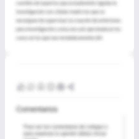
comités de expertos que actualmente regulan la
investigación con células madre los que se
encarguen de supervisar la creación de embriones
para investigación y esta sea solo aprobada en los
casos en los que sea verdaderamente útil.
Comentarios
Para ver los comentarios de colegas o
para expresar tu opinión debes iniciar