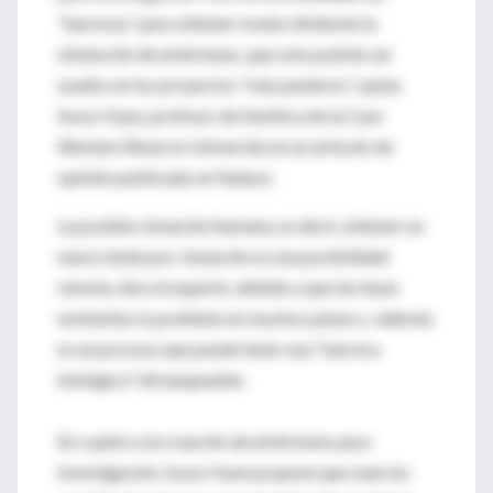
“barreras” para obtener óvulos limitarán la
obtención de embriones, que solo podrán ser
usados en los proyectos “más punteros”, opina
Insoo Hyun, profesor de bioética de la Case
Western Reserve University en un artículo de
opinión publicado en Nature.
La posible clonación humana, es decir, obtener un
nuevo bebé por clonación es una posibilidad
remota, dice el experto, debido a que las leyes
existentes lo prohíben en muchos países y además
es un proceso que puede tener una “barrera
biológica” infranqueable.
En cuanto a la creación de embriones para
investigación, Insoo Hyun propone que sean los