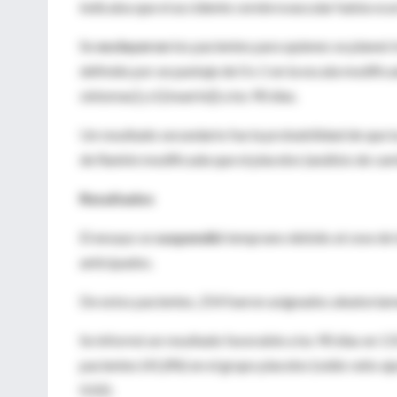
indicaba que el accidente cerebrovascular había ocu
Se
excluyeron
los pacientes para quienes se planeó 
definido por un puntaje de 0 o 1 en la escala modific
síntomas] y 6 [muerte]) a los 90 días.
Un resultado secundario fue la probabilidad de que l
de Rankin modificada que el placebo (análisis de cam
Resultados
El ensayo se
suspendió
temprano debido al cese de l
anticipados.
De estos pacientes, 254 fueron asignados aleatoriame
Se informó un resultado favorable a los 90 días en 1
pacientes (41,8%) en el grupo placebo (odds ratio ajus
0.02).