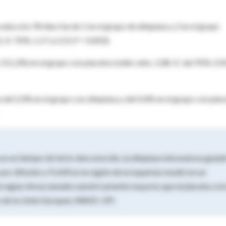
da a los 90 días fue de 1 en el grupo de alteplasa y 2 en el grupo
 IC 95%, 1.17 a 2.23, P = 0.003).
 3 (1,2%) en el grupo con placebo (odds ratio, 3,38; IC del 95%: 0,9
 del 2,0% en el grupo con alteplasa y del 0,4% en el grupo con pla
n un tiempo de inicio desconocido, la alteplasa intravenosa guiad
or difusión y FLAIR en la región de la isquemia resultó en un
rragias intracraneales numéricamente mayores que el placebo a lo
co de la Unión Europea; WAKE-UP)