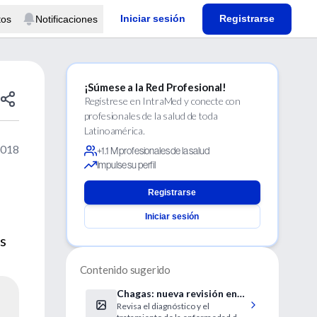
Iniciar sesión
Registrarse
tos
Notificaciones
¡Súmese a la Red Profesional!
Regístrese en IntraMed y conecte con
profesionales de la salud de toda
Latinoamérica.
2018
+1.1 M profesionales de la salud
Impulse su perfil
Registrarse
Iniciar sesión
s
Contenido sugerido
Chagas: nueva revisión en
Revisa el diagnóstico y el
profundidad de la AHA