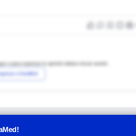
as o para expresar tu opinión debes iniciar sesión
ngresar a IntraMed
raMed!