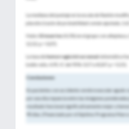
La mediana del puntaje en la escala de Rankin modifica
placebo (razón de probabilidad común ajustada, 1.62,
Hubo
10 muertes
(4,1%) en el grupo con alteplasa y
12,52; p = 0,07).
La tasa de
hemorragia intracraneal
sintomática fue
(odds ratio, 4,95; IC del 95%: 0,57 a 42,87; p = 0,15).
Conclusiones
En pacientes con accidente cerebrovascular agudo co
por una discrepancia entre las imágenes ponderadas p
resultado funcional significativamente mejor y hemo
90 días. (Financiado por el Séptimo Programa Mar