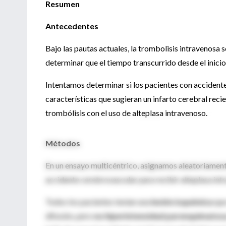
Resumen
Antecedentes
Bajo las pautas actuales, la trombolisis intravenosa 
determinar que el tiempo transcurrido desde el inici
Intentamos determinar si los pacientes con accident
características que sugieran un infarto cerebral reci
trombólisis con el uso de alteplasa intravenoso.
Métodos
En un ensayo multicéntrico, asignamos aleatoriamente
accidente cerebrovascular para recibir alteplasa int
Todos los pacientes tenían una
lesión isquémica
que
difusión, pero
no hiperintensidad parenquimatos