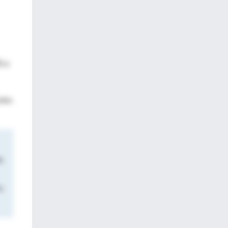
2 a
cebo
a
s