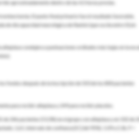
rrido aproximadamente dentro de las 4,5 horas previas.
trombectomía. El punto final primario fue el resultado favorable,
ada de discapacidad neurológica de Rankin (que oscila entre 0 [sin
a alteplasa condujera a puntuaciones ordinales más bajas en la esc
bio).
os fondos después de la inscripción de 503 de los 800 pacientes
nte para recibir alteplasa y 249 para recibir placebo.
31 de 246 pacientes (53,3%) en el grupo con alteplasa y en 102 de 
tado, 1,61; intervalo de confianza [IC] del 95%). 1.09 a 2.36, P =