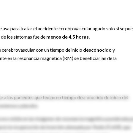
se usa para tratar el accidente cerebrovascular agudo solo si se pu
o de los síntomas fue de
menos de 4,5 horas
.
e cerebrovascular con un tiempo de inicio
desconocido
y
ente en la resonancia magnética (RM) se beneficiarían de la
 a los pacientes que tenían un tiempo desconocido de inicio del
ravenosa o placebo.
 era visible en las imágenes de resonancia magnética ponderada p
a
en la recuperación de inversión atenuada por fluido (FLAIR), que