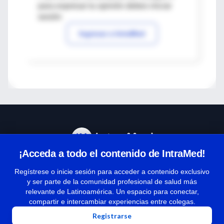
para expresar tu opinión debes iniciar
sesión
Ingresar a IntraMed
¡Acceda a todo el contenido de IntraMed!
Centro de Ayuda
Regístrese o inicie sesión para acceder a contenido exclusivo
y ser parte de la comunidad profesional de salud más
relevante de Latinoamérica. Un espacio para conectar,
Términos y condiciones
compartir e intercambiar experiencias entre colegas.
| Políticas de privacidad
Registrarse
| Todos los derechos reservados | Copyright 1997-2026