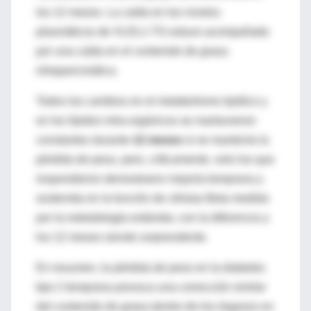
los 12 meses. La caída en los niveles
plasmáticos de VLDL1-TG estuvo acompañado
por una caída en el contenido de grasa
intrapancreática.
Todos los cambios en el metabolismo lipídico y
en los lípidos intra-orgánicos se mantuvieron
constantes durante
12 meses
si se mantenía la
pérdida de peso, pero, críticamente, solo los que
respondieron demostraron mejoría temprana y
sostenida en la función de células Beta medida
por la metodología estándar, con la diferencia a
los 12 meses siendo sorprendente.
En resumen, la pérdida de peso en la diabetes
tipo 2 temprana provoca una corrección similar
del contenido de grasa dentro de los órganos en