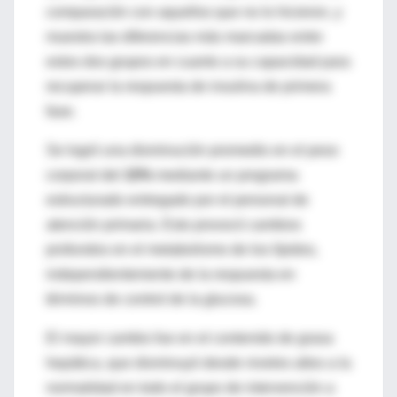
comparación con aquellos que no lo hicieron, y
muestra las diferencias más marcadas entre
estos dos grupos en cuanto a su capacidad para
recuperar la respuesta de insulina de primera
fase.
Se logró una disminución promedio en el peso
corporal del
15%
mediante un programa
estructurado entregado por el personal de
atención primaria. Esto provocó cambios
profundos en el metabolismo de los lípidos,
independientemente de la respuesta en
términos de control de la glucosa.
El mayor cambio fue en el contenido de grasa
hepática, que disminuyó desde niveles altos a la
normalidad en todo el grupo de intervención a