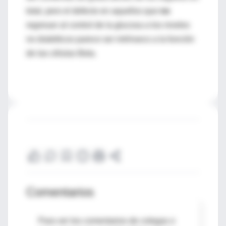
total, pero el defecto en aquellos que
no
regresan al control de la glucosa a los niveles
no diabéticos parece ser intrínseco a la función
de las células Beta.
Comentarios
Para ver los comentarios de colegas o