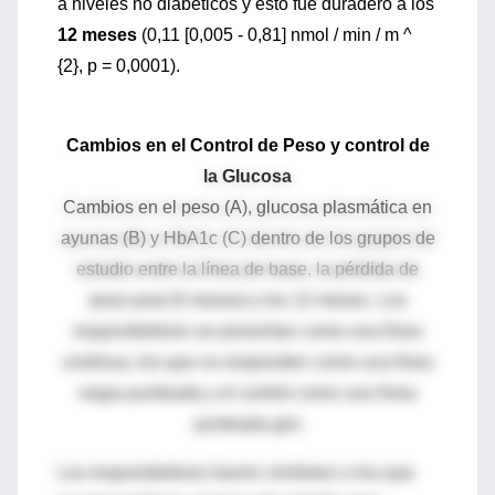
a niveles no diabéticos y esto fue duradero a los
12 meses
(0,11 [0,005 - 0,81] nmol / min / m ^
{2}, p = 0,0001).
Cambios en el Control de Peso y control de
la Glucosa
Cambios en el peso (A), glucosa plasmática en
ayunas (B) y HbA1c (C) dentro de los grupos de
estudio entre la línea de base, la pérdida de
peso post (5 meses) y los 12 meses.
Los
respondedores se presentan como una línea
continua, los que no responden como una línea
negra punteada y el control como una línea
punteada gris
Los respondedores fueron similares a los que