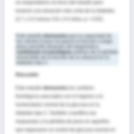
no respondieron al inicio del estudio pero
tuvieron una duración más corta de la diabetes
(2.7 ± 0.3 versus 3.8 ± 0.4 años, p = 0.02).
Este estudio
demuestra
que la capacidad de
las células β para recuperar la función a largo
plazo persiste después del diagnóstico,
cambiando el paradigma
anterior de la pérdida
irreversible de la función de la célula β en la
diabetes tipo 2.
Discusión
Este estudio
demuestra
los cambios
fisiológicos asociados con el regreso a la
homeostasis normal de la glucosa en la
diabetes tipo 2. También cuantifica las
respuestas a la pérdida de peso en aquellos
que regresaron al control de glucosa normal en