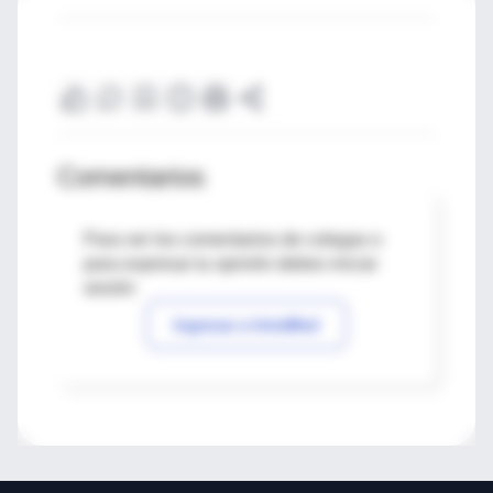
Comentarios
Para ver los comentarios de colegas o
para expresar tu opinión debes iniciar
sesión
Ingresar a IntraMed