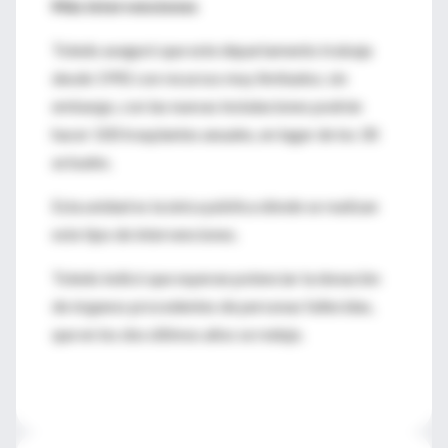
Más intervenciones
Toledo aseguró que este departamento trabaja
desde 1992 con recursos muy limitados; sin
embargo, con las nuevas instalaciones podrán
hacer 100 trasplantes anuales, en lugar de los 30
actuales.
Esta unidad es la única pública dónde se realizan
este tipo de intervenciones.
Toledo indicó que esperan potenciar la donación
de órganos procedentes de personas fallecidas,
que en los dos últimos años se redujo.