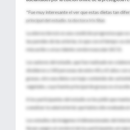
"Fue muy interesante el ver que estas dietas tan dife
principal del estudio, la doctora Iris Shai.
La aterosclerosis es una condición progresiva que se 
las paredes de las arterias, lo que con el tiempo va o
miocardio o al accidente cerebrovascular (ACV).
Los autores del estudio, que fue realizado en colab
dividieron a 140 personas de entre 40 y 65 años con 
grasas, otro una dieta con bajo contenido de carbohid
vegetales, cuya fuente principal de grasas es el aceite
A los participantes del estudio se les pidió que mantu
a analizar la salud arterial, que había sido evaluada a
Los estudios de imágenes tridimensionales del interio
llevan sangre al cerebro) de los participantes arroj