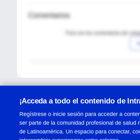
Comentarios
Para ver los comentarios de coleg
I
¡Acceda a todo el contenido de Int
Regístrese o inicie sesión para acceder a conten
ser parte de la comunidad profesional de salud 
Centro de Ayuda
de Latinoamérica. Un espacio para conectar, co
Términos y condiciones
| Políticas de privacidad
| Todos