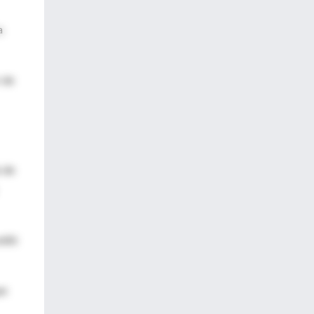
a
 de
o de
edió
ue