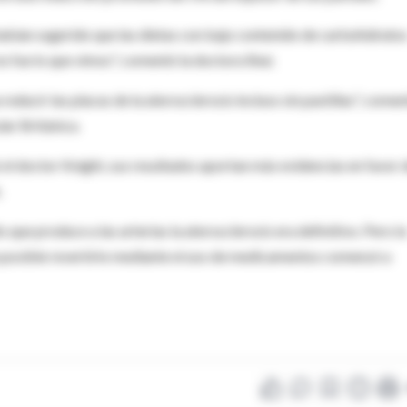
 habían sugerido que las dietas con bajo contenido de carbohidrato
no fue lo que vimos", comentó la doctora Shai.
educir las placas de la aterosclerosis incluso sin pastillas", come
lar Británica.
 el doctor Knight, sus resultados aportan más evidencias en favor 
.
que produce a las arterias la aterosclerosis era definitivo. Pero la
a posible revertirlo mediante el uso de medicamentos comenzó a