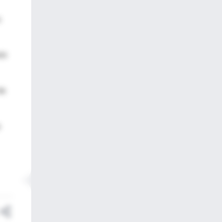
s
ntó
de