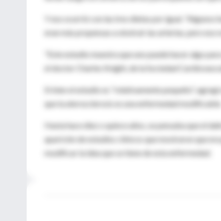
Y eso ocurrió con las tres dietas por igual. "Algunos
eran más propensas a obstruir las arterias, pero eso 
"Este estudio muestra que uno puede hacer algo para r
el doctor Charles Knight, de la Sociedad Cardiovascu
Si bien el estudio es "relativamente pequeño", agregó
que la aterosclerosis es una enfermedad modificable
Hasta hace diez o quince años, se pensaba que el daño 
aparición de estudios clínicos que mostraron que er
modificar la idea que se tiene de esta enfermedad.