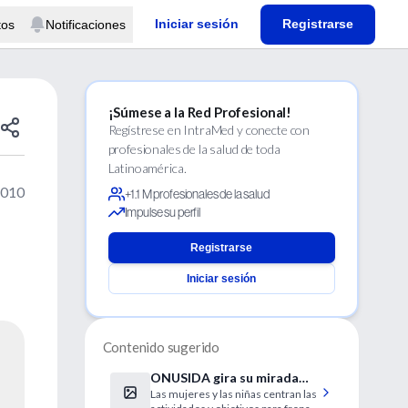
Iniciar sesión
Registrarse
tos
Notificaciones
¡Súmese a la Red Profesional!
Regístrese en IntraMed y conecte con
profesionales de la salud de toda
Latinoamérica.
2010
+1.1 M profesionales de la salud
Impulse su perfil
Registrarse
Iniciar sesión
Contenido sugerido
ONUSIDA gira su mirada
Las mujeres y las niñas centran las
hacia las mujeres