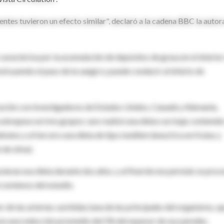
rentes tuvieron un efecto similar", declaró a la cadena BBC la autor
caracteriza por la acumulación de depósitos de grasa en el interior
bstruyendo el paso de la sangre y puede conducir al infarto de
oración con investigadores de Estados Unidos, Canadá y Alemania,
sobrepeso en tres grupos: uno realizó una dieta con bajo contenid
ratos y el tercero una dieta de tipo mediterránea (rica en frutas y
 de oliva).
vieran esa dieta durante dos años, y al final de ese período se proc
l comienzo del estudio.
r de las arterias carótidas (una de las principales del organismo, q
aron una reducción promedio del 5% del espesor de sus paredes.