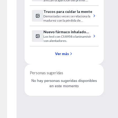
afectan la aparición del primer
dientes
diente y del número de dientes
durante el primer año de vida.
Trucos para cuidar la mente
Demasiadas veces se relaciona la
madurez con la pérdida de
facultades mentales. Pero
especialistas en el funcionamiento
Nuevo fármaco inhalado
del cerebro como Tony Buzan
Los test con CS 8958 o laninamivir
protege de influenza en una
aseguran que no tiene por qué ser
son alentadores.
así.
sola dosis
Ver más
Personas sugeridas
No hay personas sugeridas disponibles
en este momento