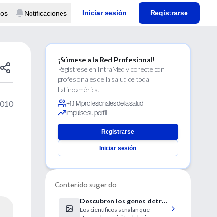
Iniciar sesión
Registrarse
tos
Notificaciones
¡Súmese a la Red Profesional!
Regístrese en IntraMed y conecte con
profesionales de la salud de toda
Latinoamérica.
2010
+1.1 M profesionales de la salud
Impulse su perfil
Registrarse
Iniciar sesión
Contenido sugerido
Descubren los genes detrás
Los científicos señalan que
del desarrollo de los