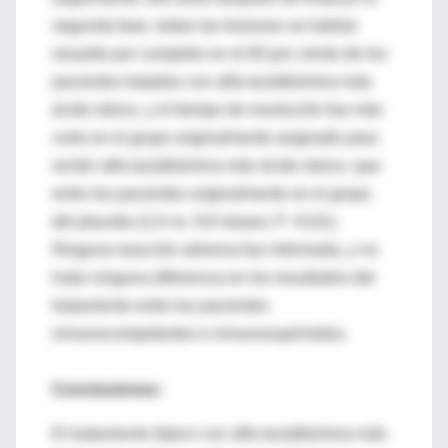
segunda fase, todas las lesiones se habían
resuelto por completo en el 83 por ciento de los
pacientes tratados con alfa-lactalbúmina más
ácido oleico, y el tiempo de resolución fue más
corto en el grupo originalmente asignado para
recibir alfa-lactalbúmina más ácido oleico, que
entre los pacientes originalmente en el grupo
del placebo (2,4 vs. 9,9 meses; P <0,01).
Ninguna reacción adversa fue informada, y no
hubo ninguna diferencia en los resultados del
tratamiento entre los pacientes
inmunocompetentes e inmunosuprimidos.
Conclusiones:
El tratamiento tópico con alfa-lactalbúmina más