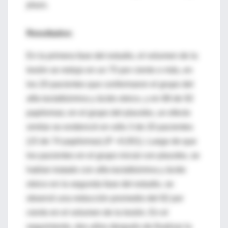
plazo.
Resultados:
En la primera fase del estudio, el volumen de la
lesión se redujo en un 75 por ciento o más, en
los 20 pacientes que conformaron el grupo del
alfa-lactalbúmina y ácido oleico, y en 88 de 92
papilomas; en el grupo del placebo, un efecto
similar se evidenció en sólo 3 de 20 pacientes
(15 de 74 papilomas) (P <0,001). Luego de que
los pacientes en el grupo inicial con placebo, se
habían tratado con alfa-lactalbúmina y ácido
oleico en la segunda fase del estudio, se
observó una reducción promedio del 82 por
ciento en el volumen de la lesión. En el
seguimiento, dos años después de finalizar la