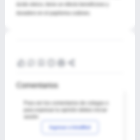
ácido oleico, tiene un efecto beneficioso y
duradero en el papiloma cutáneo.
Comentarios
Para ver los comentarios de colegas o
para expresar tu opinión debes iniciar
sesión
Ingresar a IntraMed