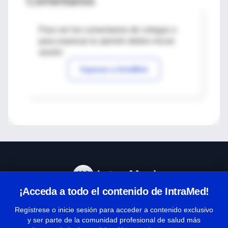
Comentarios
Para ver los comentarios de colegas o
para expresar tu opinión debes iniciar
sesión
Ingresar a IntraMed
¡Acceda a todo el contenido de IntraMed!
Centro de Ayuda
Regístrese o inicie sesión para acceder a contenido exclusivo
y ser parte de la comunidad profesional de salud más