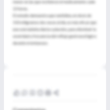
menor en las que recibieron el medicamento cada
12 horas.
El estudio demuestra que ranitidina, en dosis de
150 miligramos dos veces al día, es más eficaz que
una sola tableta diaria o placebo, para disminuir la
severidad y frecuencia del reflujo gastroesofágico
durante el embarazo.