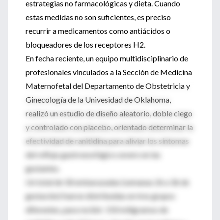
estrategias no farmacológicas y dieta. Cuando
estas medidas no son suficientes, es preciso
recurrir a medicamentos como antiácidos o
bloqueadores de los receptores H2.
En fecha reciente, un equipo multidisciplinario de
profesionales vinculados a la Sección de Medicina
Maternofetal del Departamento de Obstetricia y
Ginecología de la Univesidad de Oklahoma,
realizó un estudio de diseño aleatorio, doble ciego
y controlado con placebo, orientado determinar la
efectividad de ranitidina para aliviar los síntomas
del reflujo gastroesofágico severo en las
gestantes.
Un total de 18 embarazadas (semanas 26 a 36 de
gestación) fueron distribuidas en tres grupos
diferentes, para recibir: 150 miligramos de