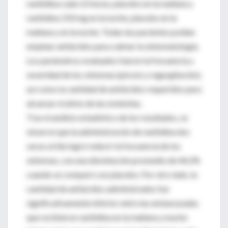
ranitidina cada 12 horas; placebo en la mañana y
ranitidina 150 mg en la noche; placebo en la
mañana y en la noche. Todas las pacientes podían
emplear antiácidos para calmar la sintomatología.
Los parámetros evaluados fueron la frecuencia y
severidad de los síntomas (pirosis y regurgitación),
así como la cantidad de antiácidos requeridos para
alcanzar el alivio de las molestias.
Tras el análisis estadístico de los resultados, se
observó que la administración de ranitidina dos
veces al día logró reducir la frecuencia de los
síntomas, con una disminución promedio de 44,2%
cuando se comparó con placebo. Por otro lado, la
cantidad de antiácidos administrados fue
significativamente inferior entre las embarazadas
que recibieron ranitidina en la mañana y mucho