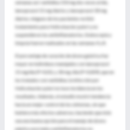
semanas así: ranitidina 150 mg dos veces al día,
lansoprazol 15 mg diarios y lansoprazol 30 mg
diarios; ninguno de los pacientes recibió
tratamiento para Helicobacter pylori y no
suspendieron los antiinflamatorios. Endoscopia y
biopsia fueron realizados en las semanas 4 y 8.
El porcentaje de curación de úlcera gástrica fue
mayor en individuos manejados con lansoprazol
15 mg/día (P=0,01), y 30 mg /día (P=0,009), que en
los tratados con ranitidina; la infección por
Helicobacter pylori no tuvo incidencia en los
resultados. Además, el estudió mostró tendencia
hacia un mejor control de los síntomas, sin que
hubiera más efectos adversos, haciendo que éste
sea una buena opción para el manejo de úlcera
péptica asociada a antiinflamatorios no