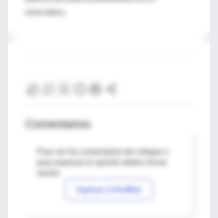
esteroideos.
Comentarios
Para ver los comentarios de colegas o
para expresar tu opinión debes iniciar
sesión
Ingresar a IntraMed