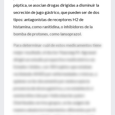
péptica, se asocian drogas dirigidas a disminuir la
secreción de jugo gástrico, que pueden ser de dos
tipos: antagonistas de receptores H2 de
histamina, como ranitidina, o inhibidores de la
bomba de protones, como lansoprazol.
Para determinar cuál de estos medicamentos tiene
mejor resultado, el doctor Naurang M. Agrawal
dirigió un estudio prospectivo multicéntrico en
Estados Unidos, con 350 sujetos que estaban
recibiendo AINES por enfermedades crónicas, a
quienes se les documentó por endoscopia la
presencia de úlcera gástrica, y se estableció si
existía infección por Helicobacter pylori.
Distribuidos en tres grupos, se les asignó de
manera aleatoria tratamientos diferentes por 8