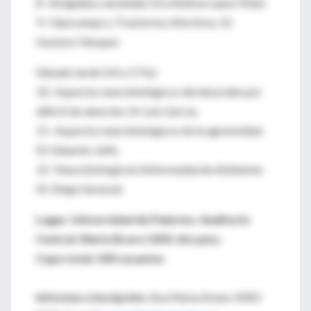
8- Amígdala y ansiedad. Dra Andrea Lopez Mato
9- Hipocampo y Trastornos Afectivos. Dr
Gustavo Vázquez
Sábado tarde (14 a 17 hs)
10- Aspectos neurobiológicos del desorden por
déficit de atención. Dr Luis García.
11- Aspectos neurobiológicos de la agresividad.
Dr Eduardo Jatib.
12- Neurobiología en Enfermedad de Alzheimer.
Dr Diego Sarasola
Lugar: Universidad de Palermo. Auditorio
Central. Mario Bravo 1050. 6to piso.
Cupo total: 100 vacantes
Informes e incripción:
Ana María Arena. 4583-