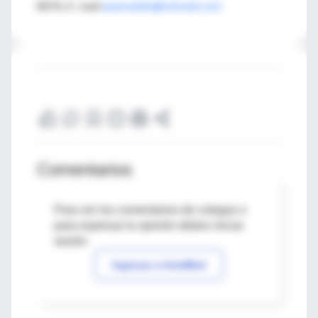
8076. E- mail
anamaddr@hotmail.com
Comentarios
Para ver los comentarios de colegas o
para expresar tu opinión debes iniciar
sesión
Ingresar a IntraMed