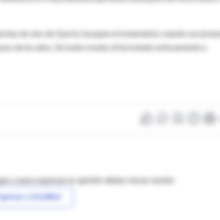
nchas de vino de Oporto busquen el tratamiento cuando son jóven
so de los años. De todos modos él ha tratado exitosamente a
as o para expresar tu opinión debes iniciar sesión
ngresar a IntraMed