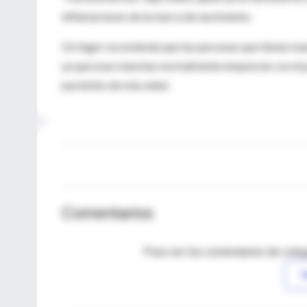
inflamaciones de la marca de nacimiento.
Orringer recomienda que las personas que tienen ma
ya que esas manchas normalmente empeoran con el pa
pacientes de más edad.
Comentarios
Para ver los comentarios de coleg
I