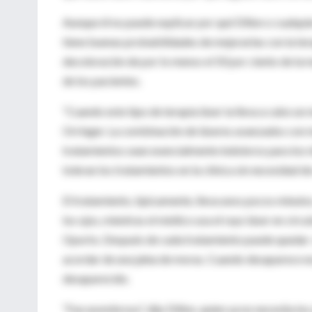
Aunque él no puede explicar por qué Dillon o cualqui
tiene buenas probabilidades de mejorarlas con la tera
decoloración de por lo menos el 50 por ciento de la
de los pacientes.
“Cuando este tipo de terapia láser la lleva a cabo un
Orringer. La combinación de láseres avanzados con m
tratamientos sean esencialmente indoloros para los 
toleran los tratamientos en la clínica sin necesidad de
El tratamiento, típicamente, lleva unos pocos minutos.
los ojos, mientras el médico usa el rayo láser en círc
Oporto. Después de cada tratamiento puede quedar un 
acordar de una jalea de moras. Cuando desaparece es
desaparecido.
“Fue asombroso”, dijo Dillon, quien ya no necesita los