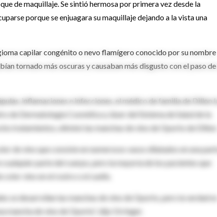
que de maquillaje. Se sintió hermosa por primera vez desde la
cuparse porque se enjuagara su maquillaje dejando a la vista una
gioma capilar congénito o nevo flamígero conocido por su nombre
abían tornado más oscuras y causaban más disgusto con el paso de
ulas, inflamaciones e infecciones, el médico de familia de Dillon l
ntro de Dermatología Cosmética y láser del Sistema de Salud de la
cho tratamientos, eliminó las manchas de vino de Oporto de Dillon
lor de vino que consiste en numerosos vasos dilatados en una par
n cualquier parte del cuerpo, pero la mayoría de los pacientes que
color vino en el rostro o el cuello.
les se desarrollan las manchas de vino de Oporto, pero la verdad e
a mancha de vino de Oporto”, dijo Orringer.