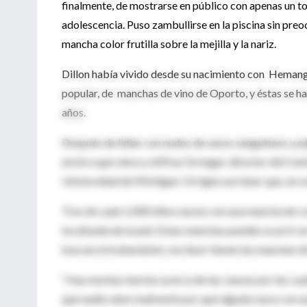
finalmente, de mostrarse en público con apenas un to
adolescencia. Puso zambullirse en la piscina sin preo
mancha color frutilla sobre la mejilla y la nariz.
Dillon había vivido desde su nacimiento con Heman
popular, de manchas de vino de Oporto, y éstas se h
años.
Después de lidiar con nudos de vasos sanguíneos y páp
envió a que viera a Jeffrey Orringer, director del Ce
Universidad de Michigan. Orrigen usó láser que, en o
Tres de cada 1.000 niños nacen con una mancha de co
localizada de la piel. Estas manchas pueden ocurrir e
buscan el tratamiento con láser tienen las manchas de 
“Hay muchas teorías acerca de las causas por las cua
que nadie sabe realmente por qué alguien nace con un