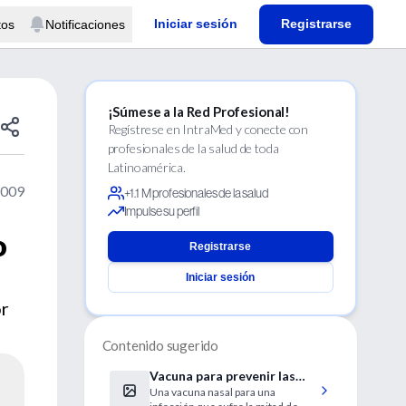
Iniciar sesión
Registrarse
tos
Notificaciones
¡Súmese a la Red Profesional!
Regístrese en IntraMed y conecte con
profesionales de la salud de toda
Latinoamérica.
2009
+1.1 M profesionales de la salud
Impulse su perfil
o
Registrarse
Iniciar sesión
or
Contenido sugerido
Vacuna para prevenir las
Una vacuna nasal para una
infecciones de vías