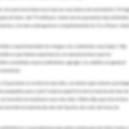
er otra persona tiene esas marcas vasculares de nacimiento, Orrin
pia de láser: del 75 al 80 por ciento de los pacientes han obtenido
 mancha, y la marca desaparece completamente en 15 a 20 por cien
 médico experimentado los riesgos son, realmente, muy bajos”, dijo
édicos que tienen experiencia con anestesia hace que los
niños sometidos al procedimiento, agregó. Los adultos en general
 anestesia.
 El paciente se reclina en una silla, con lentes que cubren y proteg
ulos pequeños para cubrir toda la superficie de la mancha de vino de
moretón en la piel por unos dos días. Dillon dijo que esto le hizo
e moretón la mancha de vino de Oporto, de color de fresa, ha
 antibióticos o la prednisona que antes usaba para las infecciones 