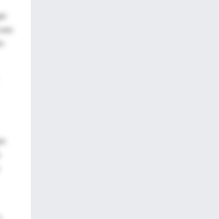
ger
 una
to
en
e