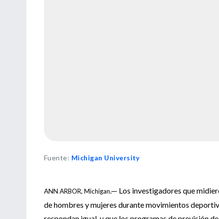
Fuente
:
Michigan University
.— Los investigadores que midiero
ANN ARBOR, Michigan
de hombres y mujeres durante movimientos deportivo
respondan igual, y que los programas de previsión de 