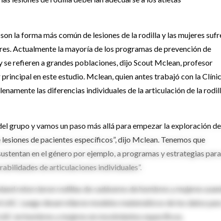
son la forma más común de lesiones de la rodilla y las mujeres sufr
res. Actualmente la mayoría de los programas de prevención de
y se refieren a grandes poblaciones, dijo Scout Mclean, profesor
 principal en este estudio. Mclean, quien antes trabajó con la Clíni
namente las diferencias individuales de la articulación de la rodill
l grupo y vamos un paso más allá para empezar la exploración de
 lesiones de pacientes específicos”, dijo Mclean. Tenemos que
ustentan en el género por ejemplo, a programas y estrategias para
abilidades de articulaciones individuales”.
veland retorcieron rodillas de cadáveres de hombres y mujeres usa
 el LAC. Luego desarrollaron modelos matemáticos de los datos par
el LAC en hombres y mujeres en movimientos específicos.