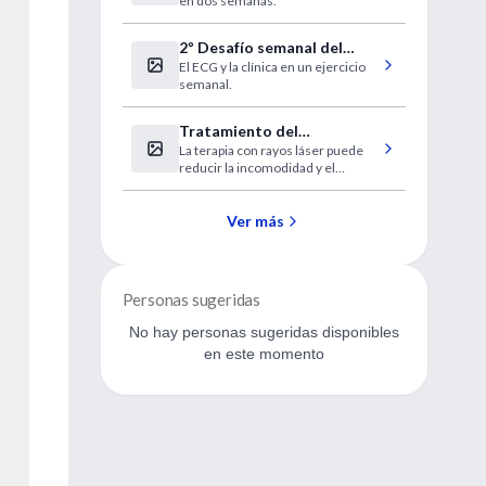
en dos semanas.
tiempo
2º Desafío semanal del
El ECG y la clínica en un ejercicio
"Curso a distancia de ECG"
semanal.
Tratamiento del
La terapia con rayos láser puede
Hemangioma capilar
reducir la incomodidad y el
congénito o Nevo
bochorno de las manchas color
Flamígero
vino en la piel.
Ver más
Personas sugeridas
No hay personas sugeridas disponibles
en este momento