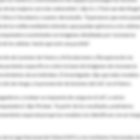
s de las mujeres son más vulnerables”, dijo A.J. (Ton) van den Boger
a Clínica Cleveland y coautor del estudio. “Esperamos que esto pue
 de la rodilla mediante métodos que puedan aplicarse a los atletas
computadora sustentados en imágenes detalladas por resonancia
 de los atletas harán que esto sea posible”.
nción de Lesiones de Hueso y Articulaciones y Recuperación, ha
 pacientes específicos sobre la base de imágenes de resonancia
ovimientos de un individuo. El investigador dijo que tales modelos
ón de riesgo y la prevención de lesiones del LAC en el futuro.
ugadores y evaluar su respuesta de carga en el LAC a varios
utadora”, dijo Mclean. “A partir de los resultados, podríamos
enamiento especial porque los modelos los identifican con un ries
es de la Liga Nacional de Fútbol (NFL) y los Institutos Nacionales d