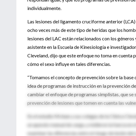
individualmente.
Las lesiones del ligamento cruciforme anterior (LCA) 
ocho veces más de este tipo de heridas que los homb
lesiones del LAC están relacionados con los géneros 
asistente en la Escuela de Kinesiología e investigador
Cleveland, dijo que este enfoque no toma en cuenta ple
cómo el sexo influye en tales diferencias.
“Tomamos el concepto de prevención sobre la base de
idea de programas de instrucción en la prevención de
cambiar el enfoque de programas simplistas, que se s
prevención de lesiones que tomen en cuenta las vulner
En el estudio Mclean y sus colegas de la Clínica Cle
un aparato manual de carga, y midieron la fuerza en
examinar las diferencias entre el riesgo de lesión d