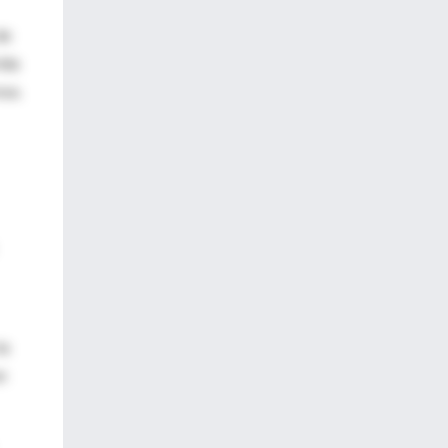
de
ida
osa.
la
n