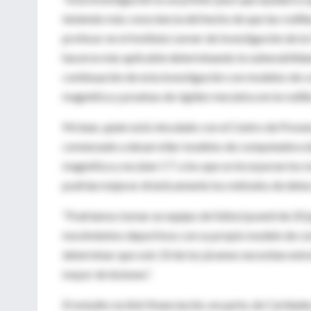
teniendo más consciencia del hecho de que las rodilla
profesor en el Instituto Lerner de Investigación de l
hacerse más aplicable determinando la vulnerabilidad
continuación de esta investigación con modelos de 
magnética y pruebas de rigidez mecánica en la rodilla
Mclean, quien está vinculado con el Centro de Preve
comenzado a desarrollar modelos de computadora de
magnética y escáner CT a los que se incorporan los m
podrían mejorar drásticamente los métodos de detecci
“Podríamos tomar un equipo de fútbol juvenil de 20 j
movimientos deportivos con su propio modelo de comp
determinar que solo 10 de los jóvenes necesitan entr
mayor de lesiones”.
El estudio recibió financiación, en parte, de Caridad