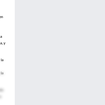
en
ca
a, y
 la
 la
ndo
a