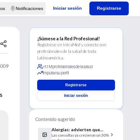
Iniciar sesión
Registrarse
tos
Notificaciones
¡Súmese a la Red Profesional!
Regístrese en IntraMed y conecte con
profesionales de la salud de toda
Latinoamérica.
2009
+1.1 M profesionales de la salud
Impulse su perfil
Registrarse
s
Iniciar sesión
Contenido sugerido
Alergias: advierten que
Las consultas ya crecieron un 30%
este año durarán más