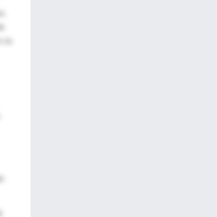
t,
da
. La
go
e