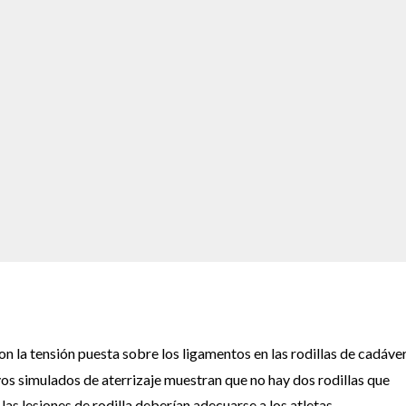
n la tensión puesta sobre los ligamentos en las rodillas de cadáve
s simulados de aterrizaje muestran que no hay dos rodillas que
las lesiones de rodilla deberían adecuarse a los atletas