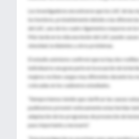
Los investigadores encontraron que los LAC de las m
los hombres, probablemente debido a las diferencias 
del LAC, uno de los cuatro ligamentos mayores en la r
Más tarde en la vida una lesión del LAC puede causar a
obesidad, la diabetes y otros problemas.
El estudio asimismo confirmó que no hay dos rodillas
individual es una gran parte en la ecuación de la he
mujeres reciben cargas muy diferentes durante los m
colocadas en los cadáveres estudiados.
“Siempre hemos tenido que clarificar las causas suby
pudiésemos prevenir exitosamente estas heridas tan
adaptación de los programas de prevención de lesiones
paso importante y necesario”.
“Esta investigación es un primer paso que ayudará a 