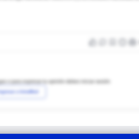
as o para expresar tu opinión debes iniciar sesión
ngresar a IntraMed