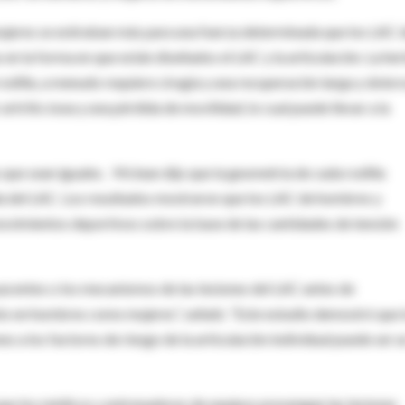
ujeres se estiraban más para una fuerza determinada que los LAC 
en la forma en que están diseñados el LAC y la articulación. La her
odilla, a menudo requiere cirugía y una recuperación larga y dolor
rtritis ósea y una pérdida de movilidad, lo cual puede llevar a la
 que sean iguales. Mclean dijo que la geometría de cada rodilla
rida del LAC. Los resultados mostraron que los LAC de hombres y
ovimientos deportivos sobre la base de las cantidades de tensión
acentes o los mecanismos de las lesiones del LAC antes de
to en hombres como mujeres”, señaló. “Este estudio demostró que 
 a los factores de riesgo de la articulación individual puede ser u
que los médicos y entrenadores de equipos prevengan las lesiones