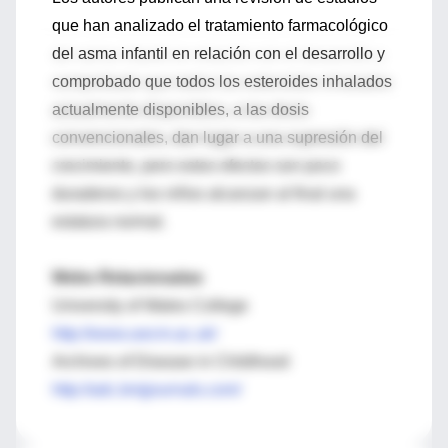
que han analizado el tratamiento farmacológico
del asma infantil en relación con el desarrollo y
comprobado que todos los esteroides inhalados
actualmente disponibles, a las dosis
convencionales, dan lugar a una supresión del
crecimiento, pero estos efectos son poco
duraderos y los niños alcanzan al final una
estatura normal.
Webs Relacionadas
University of Wales College
http://www.uwcm.ac.uk/
Archives of Disease in Childhood
http://adc.bmjjournals.com/