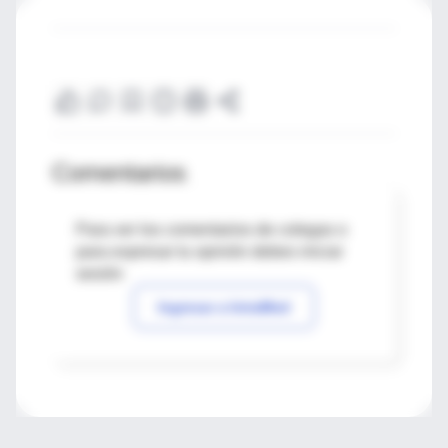
Comentarios
Para ver los comentarios de colegas o
para expresar tu opinión debes iniciar
sesión
Ingresar a IntraMed