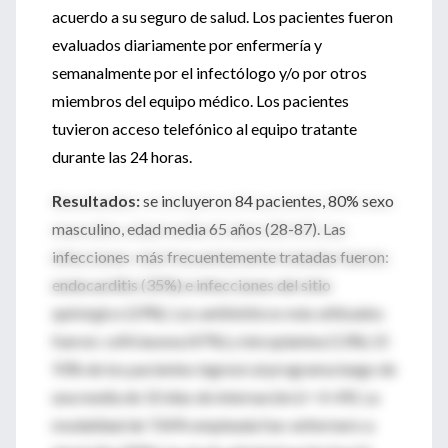
acuerdo a su seguro de salud. Los pacientes fueron
evaluados diariamente por enfermería y
semanalmente por el infectólogo y/o por otros
miembros del equipo médico. Los pacientes
tuvieron acceso telefónico al equipo tratante
durante las 24 horas.
Resultados:
se incluyeron 84 pacientes, 80% sexo
masculino, edad media 65 años (28-87). Las
infecciones más frecuentemente tratadas fueron:
endocarditis (35%) e infecciones del sitio
quirúrgico (29%). Los antibióticos más utilizados
fueron: ceftriaxona (47%) y teicoplanina (13%). El
93% de los pacientes ingresó al programa luego de
una media de 10 días de internación (r= 4-49). La
modalidad de TAPA empleada fue: enfermero a