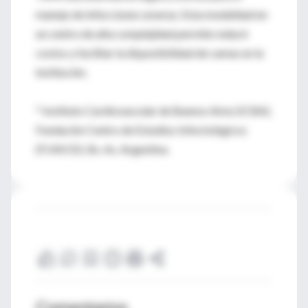
manejo de infecciones severas. Esta modalidad en
un centro de alta complejidad permite reducir
costos y facilitar la disponibilidad de camas en la
institución.
* Instituto Cardiovascular de Buenos Aires (ICBA).
Fundación Centro de Estudios Infectológicos
(FUNCEI). Bs. As. Argentina.
Comentarios