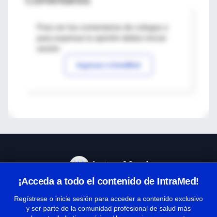
Para ver los comentarios de colegas o
para expresar tu opinión debes iniciar
sesión
Ingresar a IntraMed
¡Acceda a todo el contenido de IntraMed!
Centro de Ayuda
Regístrese o inicie sesión para acceder a contenido exclusivo
y ser parte de la comunidad profesional de salud más