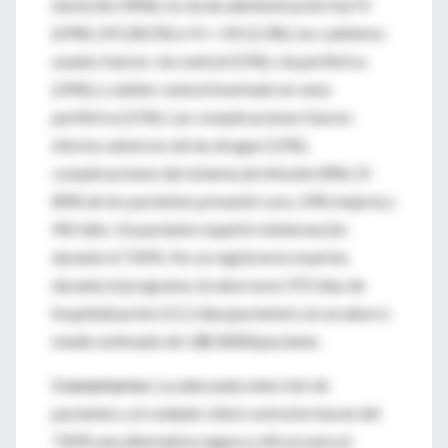
domicilio (90%); la vía de administración fue IV
(69%), IM (28,5%) e IV + IM (2,3%); los catéteres
usados fueron: vía central (55%), vía periférica
(24%) y catéter central insertado en vena
periférica (21%). Las complicaciones fueron:
efectos adversos de las drogas (12%),
complicaciones del sistema de infusión (8%). El
80% de los pacientes presentó cura, 14% mejoría y
4% fallo. Un paciente requirió reinternación
durante el TAPA. No se registraron muertes
durante el programa. Se ahorraron 972 días de
hospitalización (11,5 días/paciente) con un ahorro
medio estimado de U$S 8000/paciente.
Comentarios:
La adecuada selección de
pacientes y el cuidado clínico estrecho hacen del
TAPA una alternativa segura y eficaz para el