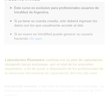
Este curso es exclusivo para profesionales usuarios de
IntraMed de Argentina.
Si ya tiene su cuenta creada, solo deberá ingresar los
datos con los que usualmente accede al sitio.
Si es nuevo en IntraMed puede generar su usuario
haciendo
clic aquí
.
Laboratorios Roemmers
continúa con su plan de capacitación
otorgando becas exclusivas –por el total de los aranceles
requeridos– a fin de poner a disposición de los profesionales de
la salud esta herramienta de capacitación del más alto nivel.
Inscripción cerrada:
el período de inscripción ha culminado. La
misma estuvo disponible hasta el jueves 12 de octubre de 2017
inclusive.
ESTE CURSO ES ORGANIZADO POR