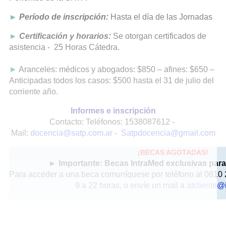
►
Período de inscripción:
Hasta el día de las Jornadas
►
Certificación y horarios:
Se otorgan certificados de
asistencia - 25 Horas Cátedra.
►
Aranceles: médicos y abogados: $850 – afines: $650 –
Anticipadas todos los casos: $500 hasta el 31 de julio del
corriente año.
Informes e inscripción
Contacto: Teléfonos: 1538087612 -
Mail:
docencia@satp.com.ar
-
Satpdocencia@gmail.com
¡BECAS AGOTADAS!
► Importante: Becas IntraMed exclusivas para
Para acceder a una beca comuníquese por teléfono al 0810 
9 a 22 horas, o envíe un mail a
atcliente@