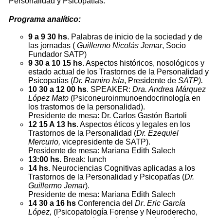
Personalidad y Psicopatías.
Programa analítico:
9 a 9 30 hs
. Palabras de inicio de la sociedad y de
las jornadas (
Guillermo Nicolás Jemar
, Socio
Fundador SATP)
9 30 a 10 15 hs
. Aspectos históricos, nosológicos y
estado actual de los Trastornos de la Personalidad y
Psicopatías (
Dr. Ramiro Isla
, Presidente de
SATP).
10 30 a 12 00 hs
. SPEAKER:
Dra. Andrea Márquez
López Mato
(Psiconeuroinmunoendocrinología en
los trastornos de la personalidad).
Presidente de mesa: Dr. Carlos Gastón Bartoli
12 15 A 13 hs
. Aspectos éticos y legales en los
Trastornos de la Personalidad (
Dr. Ezequiel
Mercurio,
vicepresidente de SATP).
Presidente de mesa: Mariana Edith Salech
13:00 hs.
Break: lunch
14 hs
. Neurociencias Cognitivas aplicadas a los
Trastornos de la Personalidad y Psicopatías (
Dr.
Guillermo Jemar
).
Presidente de mesa: Mariana Edith Salech
14 30 a 16 hs
Conferencia del
Dr
.
Eric García
López,
(Psicopatología Forense y Neuroderecho,