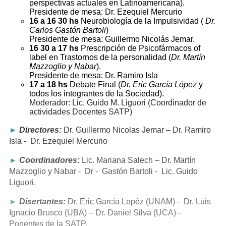
perspectivas actuales en Latinoamericana).
Presidente de mesa: Dr. Ezequiel Mercurio
16 a 16 30 hs
Neurobiología de la Impulsividad (
Dr.
Carlos Gastón Bartoli
)
Presidente de mesa: Guillermo Nicolás Jemar.
16 30 a 17 hs
Prescripción de Psicofármacos of
label en Trastornos de la personalidad (
Dr. Martín
Mazzoglio y Nabar
).
Presidente de mesa: Dr. Ramiro Isla
17 a 18 hs
Debate Final (
Dr. Eric García López
y
todos los integrantes de la Sociedad).
Moderador: Lic. Guido M. Liguori (Coordinador de
actividades Docentes SATP)
►
Directores:
Dr. Guillermo Nicolas Jemar – Dr. Ramiro
Isla - Dr. Ezequiel Mercurio
►
Coordinadores:
Lic. Mariana Salech – Dr. Martín
Mazzoglio y Nabar - Dr - Gastón Bartoli - Lic. Guido
Liguori.
►
Disertantes:
Dr. Eric García Lopéz (UNAM) - Dr. Luis
Ignacio Brusco (UBA) – Dr. Daniel Silva (UCA) -
Ponentes de la SATP.