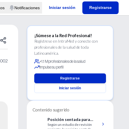
Iniciar sesión
Registrarse
tos
Notificaciones
¡Súmese a la Red Profesional!
Regístrese en IntraMed y conecte con
profesionales de la salud de toda
Latinoamérica.
2002
+1.1 M profesionales de la salud
Impulse su perfil
Registrarse
Iniciar sesión
Contenido sugerido
Posición sentada para
Según un estudio de revisión
neurocirugía en niños