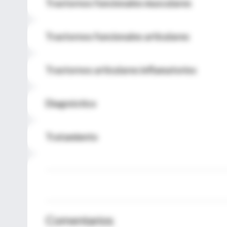
Trastornos funcionales musculares
Trastornos funcionales articulares
Trastornos articulares inflamatorios
Diagnóstico
Tratamiento
Comentarios