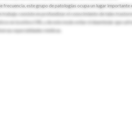
e frecuencia, este grupo de patologías ocupa un lugar importante 
te trabajo consiste en profundizar el conocimiento de tales trastor
éuticos en la esfera ORL y de este modo evitar el deambular que sufr
iversas especialidades médicas.