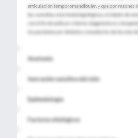
articulación temporomandibular, y que por razones d
las consultas otorrinolaringológicas, el objeto de es
con el fin de unificar criterios diagnósticos y terap
los pacientes por distintos consultorios de las más d
Anatomía
Inervación sensitiva del oído
Epidemiología
Factores etiológicos