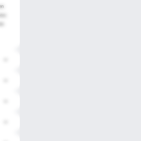
en
nos;
en