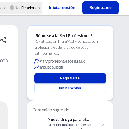
Iniciar sesión
Registrarse
tos
Notificaciones
¡Súmese a la Red Profesional!
Regístrese en IntraMed y conecte con
profesionales de la salud de toda
Latinoamérica.
2003
+1.1 M profesionales de la salud
Impulse su perfil
Registrarse
Iniciar sesión
Contenido sugerido
Nueva droga para el
La tretinoína liposomal es un
Sarcoma de Kaposi