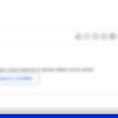
as o para expresar tu opinión debes iniciar sesión
ngresar a IntraMed