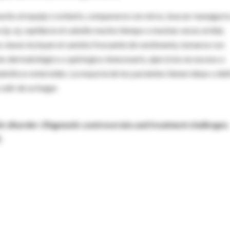
mucho al espejo o evitarlo, compararse con otros, buscar reaseguro
(p. ej. cepillarse el cabello mucho tiempo o muchas veces al día),
as claves incluyen el cambio frecuente de vestimenta, tomarse con
o dermatológico o quirúrgico innecesario, ejercicios en exceso o
abólicos esteroides. La mayoría de los pacientes tienen ideas o deli
salir de su hogar.
sorder: Diagnostic controversies and treatment challenges.
.