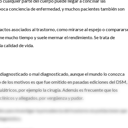
ro cualquier parte del cuerpo puede llegar a conciliar las
 poca conciencia de enfermedad, y muchos pacientes también son
 actos asociados al trastorno, como mirarse al espejo o comparars
ume mucho tiempo y suele mermar el rendimiento. Se trata de
a calidad de vida.
ubdiagnosticado o mal diagnosticado, aunque el mundo lo conozca
o de los motivos es que fue omitido en pasadas ediciones del DSM,
iátricos, por ejemplo la cirugía. Además es frecuente que los
línicos y allegados, por vergüenza y pudor.
os para investigar la prevalencia del trastorno en poblaciones que
diagnóstico.