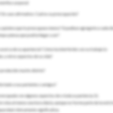
mórfico corporal:
 En caso afirmativo: Cuál es su preocupación?
y quisiera que lo preocupase menos? Si pudiese agregarle a cada dí
mpo piensa que podría llegar a ser?
acerca de su apariencia? Cómo ha interferido con su trabajo (o
es, u otros aspectos de su vida?
n producido mucho distrés?
fectado a sus parientes o amigos?
reocupada con algunos aspectos de o toda su pariencia. Es
 le roba al menos una hora diaria, aunque no forme parte de la estric
apacidad clínicamente significativa.