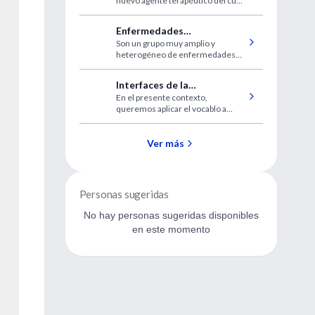
nuevo agente terapéutico del cual
se ha reportado cierta actividad
clínica en pacientes con Sarcoma
Enfermedades
de Kaposi asociado al SIDA.
Son un grupo muy amplio y
intersticiales del pulmón
heterogéneo de enfermedades
que comprometen difusamente el
parénquima pulmonar afectando
Interfaces de la
predominantemente al intersticio.
En el presente contexto,
investigación clínica
queremos aplicar el vocablo a
actividades y estudiar las zonas de
contacto entre la investigación
clínica y otras que se desarrollan
Ver más
conjunta o secuencialmente.
Personas sugeridas
No hay personas sugeridas disponibles
en este momento