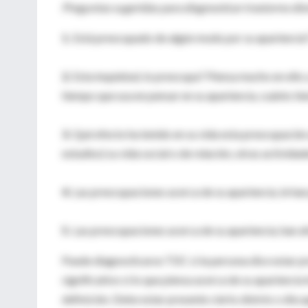
Preguntas sugeridas para diagnosticar trastorno dis
1.
Está preocupado de algún modo por su apariencia?
2.
Esta inquietud, lo preocupa? Piensa mucho en ello 
tiempo que usa en pensar en su apariencia, cuánto tie
3.
Qué efecto ha tenido en su vida esta preocupación 
estudios) su vida social o de relación, otras actividad
4.
Las preocupaciones acerca de su apariencia, le ha
5.
Las preocupaciones acerca de su apariencia, han a
Puede diagnosticarse TDC si la persona dice estar p
significativo si lo que piensa acerca de su apariencia
definición. Debe estar presente cierto distrés o disc