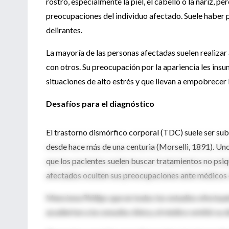
rostro, especialmente la piel, el cabello o la nariz, pe
preocupaciones del individuo afectado. Suele haber
delirantes.
La mayoría de las personas afectadas suelen realizar
con otros. Su preocupación por la apariencia les ins
situaciones de alto estrés y que llevan a empobrecer l
Desafíos para el diagnóstico
El trastorno dismórfico corporal (TDC) suele ser s
desde hace más de una centuria (Morselli, 1891). Un
que los pacientes suelen buscar tratamientos no psiqu
afectados oculten sus preocupaciones ante médicos c
Menciona Phillips que en todos los estudios efectuad
acudierton a la consulta clínica, el médico omitió su 