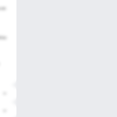
s en
rios