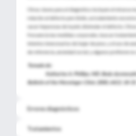
Otras claves para el diagnótico incluyen el mirarse 
relación al defecto percibido, acicalamiento excesivo 
sacar impurezas de la piel, disimular el defecto. Otr
frecuencia las medidas corporales, buscar tratamient
intentos innecesarios de bajar de peso, y el uso de an
de referencia, ansiedad social, y algunos prefieren no 
Tomado de:
Katharine A. Phillips, MD. Body dysmorphic di
Bulletin of the Menninger Clinic 2000, 64(1): 18-33
Errores diagnósticos
Tratamientos