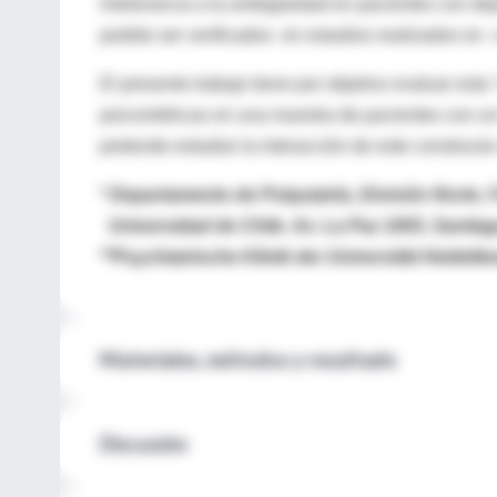
intolerancia a la ambigüedad en pacientes con dep
podido ser verificados en estudios realizados en c
El presente trabajo tiene por objetivo evaluar est
psicométricas en una muestra de pacientes con un 
pretende estudiar la interacción de este constructo 
* Departamento de Psiquiatría, División Norte,
Universidad de Chile. Av. La Paz 1003, Santiag
**Psychiatrische Klinik der Universität Heidelb
Materiales, métodos y resultado
Discusión