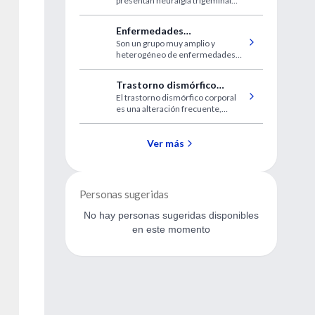
presentan neuralgia trigeminal
han sido considerados un reto en
el tratamiento definitivo del dolor
Enfermedades
neurálgico.
Son un grupo muy amplio y
intersticiales del pulmón
heterogéneo de enfermedades
que comprometen difusamente el
parénquima pulmonar afectando
Trastorno dismórfico
predominantemente al intersticio.
El trastorno dismórfico corporal
corporal
es una alteración frecuente,
aunque son comunes los errores
diagnósticos y suele ser
subdiagnosticado.
Ver más
Personas sugeridas
No hay personas sugeridas disponibles
en este momento