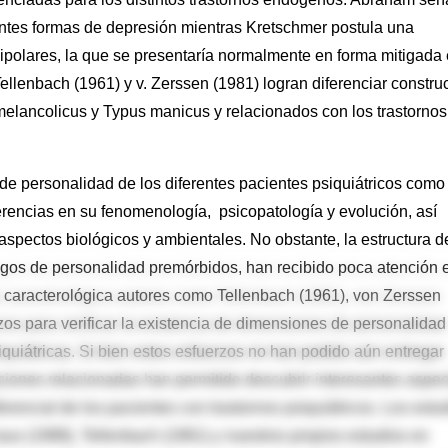
entes formas de depresión mientras Kretschmer postula una
 bipolares, la que se presentaría normalmente en forma mitigada
ellenbach (1961) y v. Zerssen (1981) logran diferenciar constru
lancolicus y Typus manicus y relacionados con los trastornos
e personalidad de los diferentes pacientes psiquiátricos como 
ferencias en su fenomenología, psicopatología y evolución, así
spectos biológicos y ambientales. No obstante, la estructura d
asgos de personalidad premórbidos, han recibido poca atención 
ía caracterológica autores como Tellenbach (1961), von Zerssen
zos para verificar la existencia de dimensiones de personalidad
quiátricas. Si bien estos esfuerzos no han podido aún entregar
ciones relacionadas han permitido descubrir interesantes aspe
ferencial de los pacientes con trastornos psiquiátricos. Los estu
us (1988), Tellenbach (1961) y nuestros propios estudios en