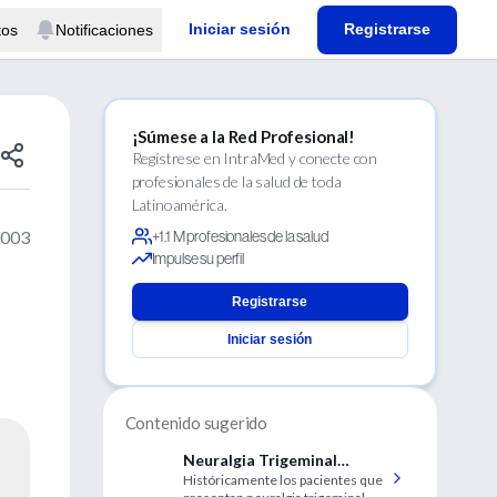
Iniciar sesión
Registrarse
tos
Notificaciones
¡Súmese a la Red Profesional!
Regístrese en IntraMed y conecte con
profesionales de la salud de toda
Latinoamérica.
2003
+1.1 M profesionales de la salud
Impulse su perfil
Registrarse
Iniciar sesión
Contenido sugerido
Neuralgia Trigeminal
Históricamente los pacientes que
Idiopática