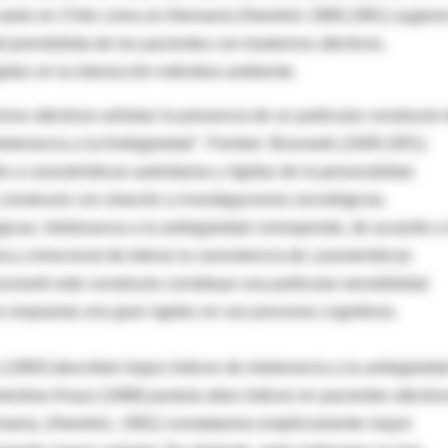
anto en Chile como en Alemania (Heerlein 1989,1991) sugiere
 premórbida de los pacientes con trastornos afectivos,
idez en la interacción individuo-ambiente.
rnos afectivos señalan la presencia de un particular constructo 
ntolerancia a la Ambigüedad". Frenkel- Brunswik (1949,1951)
a características autoritarias y rígidas de la personalidad.
onstructo con relación a investigaciones sociológicas,
gicas. Intolerancia a la ambigüedad corresponde, de acuerdo a 
a y emocional de tolerar la coexistencia de características
unswik este constructo constituye una particular sensibilidad
 respuesta una gran rigidez en sus procesos cognitivos.
 (1983) describen bajos índices de intolerancia a la ambigüeda
entras Kraus (1988) postula altos índices en pacientes afectivo
emania, (Heerlein, 1991) constatamos empíricamente mayor