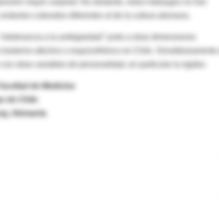
resión mayor unipolar. No obstante, estos hallazgos no han
ontextos culturales diferentes al de la cultura alemana.
a "intolerancia a la ambigüedad" junto a otras dimensiones
trastorno afectivo o esquizofrénico en Chile. Simultáneamente
con otras variables de personalidad, en particular la rigidez.
 Facultad de Medicina
o de Chile.
erg, Alemania.