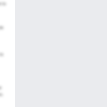
n la
de
la
d
s.