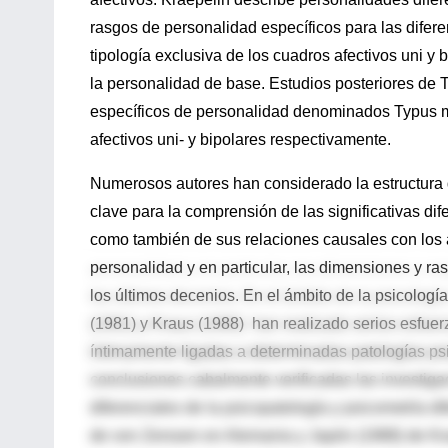
rasgos de personalidad específicos para las difer
tipología exclusiva de los cuadros afectivos uni y
la personalidad de base. Estudios posteriores de T
específicos de personalidad denominados Typus me
afectivos uni- y bipolares respectivamente.
Numerosos autores han considerado la estructura d
clave para la comprensión de las significativas di
como también de sus relaciones causales con los a
personalidad y en particular, las dimensiones y r
los últimos decenios. En el ámbito de la psicolog
(1981) y Kraus (1988) han realizado serios esfuer
íntimamente ligadas a determinadas patologías psi
conclusiones cabalmente verificadas las investiga
diferenciales de la psicopatología y psicometría di
de von Zerssen en Alemania y Japón (1988) de Kra