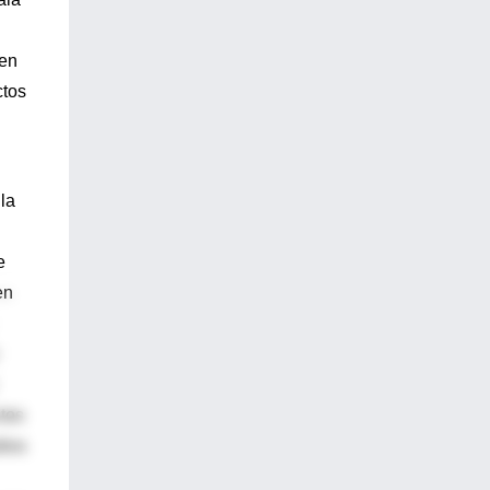
 en
ctos
la
e
en
ctos
dios