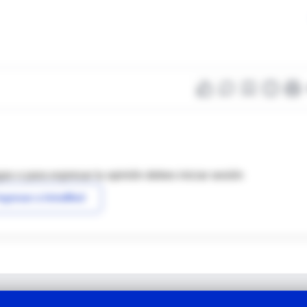
as o para expresar tu opinión debes iniciar sesión
ngresar a IntraMed