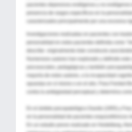
pacientes depresivos endógenos y no endógenos t
presencia de rasgos específicos en la personalidad
caracterizados principalmente por una excesiva rig
Investigaciones realizadas en pacientes con trasto
personalidad en estos pacientes definida como "I
describe originalmente éste constructo asociándolo 
Numerosos autores han explorado y definido este c
psicosociales, pedagógicas y también psicopatoló
mayoría de estos autores, a la incapacidad cognitiv
opuestas en sí mismo o en el otro. Para Frenkel-Br
contra la ambigüedad perceptual y determina como
En el ámbito psicopatológico Davids (1955) y Frey
en la personalidad de pacientes esquizofrénicos mi
En un estudio previo realizado en Heidelberg, Al