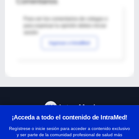
Comentarios
Para ver los comentarios de colegas o
para expresar tu opinión debes iniciar
sesión
Ingresar a IntraMed
¡Acceda a todo el contenido de IntraMed!
Centro de Ayuda
Regístrese o inicie sesión para acceder a contenido exclusivo
y ser parte de la comunidad profesional de salud más