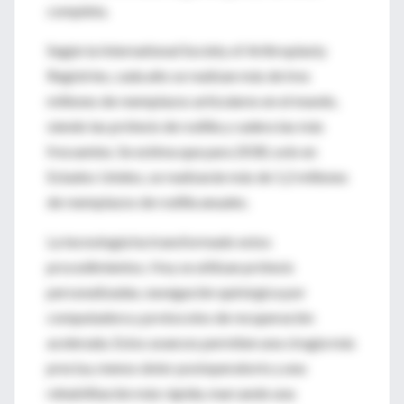
completa.
Según la International Society of Arthroplasty
Registries, cada año se realizan más de tres
millones de reemplazos articulares en el mundo,
siendo las prótesis de rodilla y cadera las más
frecuentes. Se estima que para 2030, solo en
Estados Unidos, se realizarán más de 1,2 millones
de reemplazos de rodilla anuales.
La tecnología ha transformado estos
procedimientos. Hoy se utilizan prótesis
personalizadas, navegación quirúrgica por
computadora y protocolos de recuperación
acelerada. Estos avances permiten una cirugía más
precisa, menos dolor postoperatorio y una
rehabilitación más rápida, marcando una