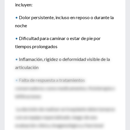
incluyen:
•
Dolor persistente, incluso en reposo o durante la
noche
•
Dificultad para caminar o estar de pie por
tiempos prolongados
•
Inflamación, rigidez o deformidad visible de la
articulación
•
Falta de respuesta a tratamientos
conservadores como medicamentos, fisioterapia o
infiltraciones
La decisión de realizar un trasplante debe tomarse
con un equipo especializado, luego de una
evaluación clínica, imagenológica y funcional