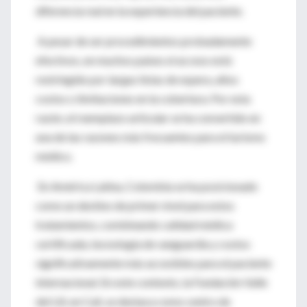
diferencia real en la experiencia del paciente.
A pesar de ser procedimientos probadamente
efectivos, en muchos países el acceso está
restringido por largas listas de espera, altos
costos o limitaciones en la cobertura. Por esta
razón, el reemplazo articular se ha convertido en
una de las razones más frecuentes para el turismo
médico.
En América Latina, Colombia se ha posicionado
como un destino de primer nivel para estos
tratamientos, combinando calidad médica
certificada, tecnología de vanguardia y costos
significativamente más accesibles para el paciente
internacional. En este contexto, la Fundación Valle
del Lili, en Cali, se destaca como centro de