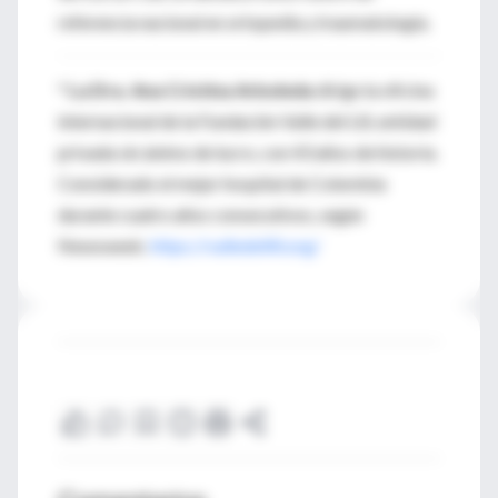
referencia nacional en ortopedia y traumatología.
*
La Dra. Ana Cristina Arboleda
dirige la oficina
internacional de la Fundación Valle del Lili, entidad
privada sin ánimo de lucro, con 43 años de historia.
Considerado el mejor hospital de Colombia
durante cuatro años consecutivos, según
Newsweek.
https://valledellili.org/