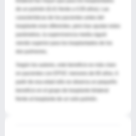
bilateral fue mayor que para los trasplantados
de un pulmón (6,41 frente a 4,59 años). Las
características de los pacientes antes del
trasplante eran diferentes, pero tras ajustar estos
parámetros, la supervivencia media siguió
siendo superior para los trasplantados de los
dos pulmones,
Según los autores, este beneficio es más claro
en pacientes con EPOC menores de 60 años. A
partir de esa edad sólo se observa un pequeño
beneficio en el grupo de trasplante bilateral
frente al trasplante de un solo pulmón.