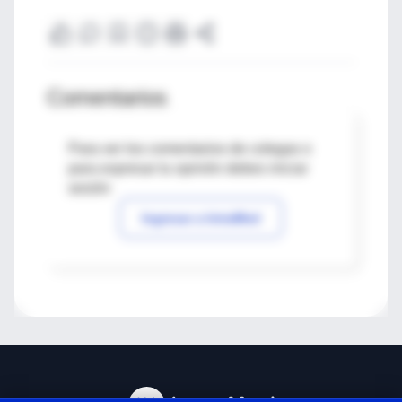
Comentarios
Para ver los comentarios de colegas o
para expresar tu opinión debes iniciar
sesión
Ingresar a IntraMed