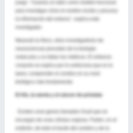
juego. "Usamos al ratón como modelo funcional
para investigar cómo el cerebro recibe y procesa
la información del entorno", explica este
investigador.
Maravall es físico, otros investigadores de
neurociencias proceden de la biología
molecular y no faltan los médicos. El esfuerzo
conjunto se explica por lo ambiciosa que es la
tarea: comprender el cerebro en su nivel
biológico más fundamental.
El frío, la menta y el cáncer de próstata
Existen unos genes llamados Snail que se
encargan de unas células viajeras. Parten, en el
embrión, de todo el borde del cerebro y de la