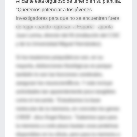
Alicante está orgulloso de tenerlo en su plantilla.
"Queremos potenciar a los jóvenes
investigadores para que no se encuentren fuera
de lugar cuando regresan a España", apunta
Juan Lerma, director del IN (institución del CSIC
y de la Universidad Miguel Hernández).
Si los trastornos psiquiátricos son, en su
mayoría, disfunciones fisiológicas es porque
también lo son las funciones cerebrales,
aseguran los neurocientíficos. Y esto incluye
actividades tan aparentemente poco tangibles
como el recuerdo. "Estudiamos la base
molecular de la memoria, en concreto los genes
CREB", dice Ángel Barco. "Sabemos que para
la memoria a corto plazo bastan unas proteínas
disponibles en la célula, pero para la memoria a