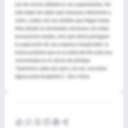
son de mucha utilidad en sus experimentos. No
sólo tratan de saber qué neuronas intervienen y
cómo, cuáles son las señales que llegan hasta
ellas desde los terminales nerviosos con estas
sensaciones duales, sino que ahora persiguen
la explicación de una sorpresa inexplicable: la
misma proteína que es la señal del frío está muy
concentrada en el cáncer de próstata.
"Queremos saber por qué y, tal vez, encontrar
alguna pista terapeútica", dice Viana.