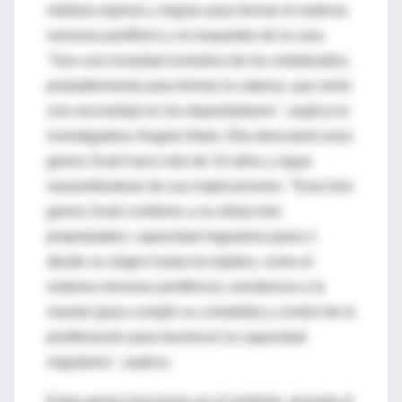
médula espinal y migran para formar el sistema
nervioso periférico y el esqueleto de la cara.
"Son una novedad evolutiva de los vertebrados,
probablemente para formar la cabeza, que sería
una necesidad en los depredadores", explica la
investigadora Ángela Nieto. Ella descubrió esos
genes Snail hace más de 10 años y sigue
maravillándose de sus implicaciones. "Esos tres
genes Snail confieren a la célula tres
propiedades: capacidad migratoria (para ir
desde su origen hasta los tejidos, como el
sistema nervioso periférico), resistencia a la
muerte (para cumplir su cometido) y control de la
proliferación para favorecer la capacidad
migratoria", explica.
Estos genes funcionan en el embrión, durante el