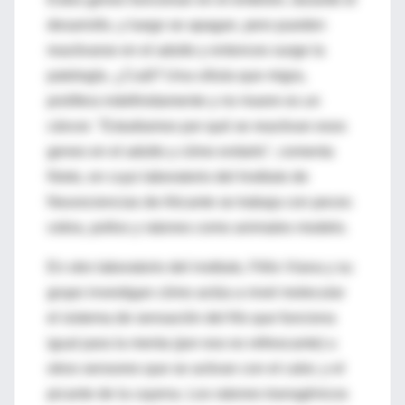
desarrollo, y luego se apagan, pero pueden
reactivarse en el adulto y entonces surge la
patología. ¿Cuál? Una célula que migra,
prolifera indefinidamente y no muere es un
cáncer. "Estudiamos por qué se reactivan esos
genes en el adulto y cómo evitarlo", comenta
Nieto, en cuyo laboratorio del Instituto de
Neurociencias de Alicante se trabaja con peces
cebra, pollos y ratones como animales modelo.
En otro laboratorio del instituto, Félix Viana y su
grupo investigan cómo actúa a nivel molecular
el sistema de sensación del frío que funciona
igual para la menta (por eso es refrescante) u
otros sensores que se activan con el calor, y el
picante de la cayena. Los ratones transgénicos