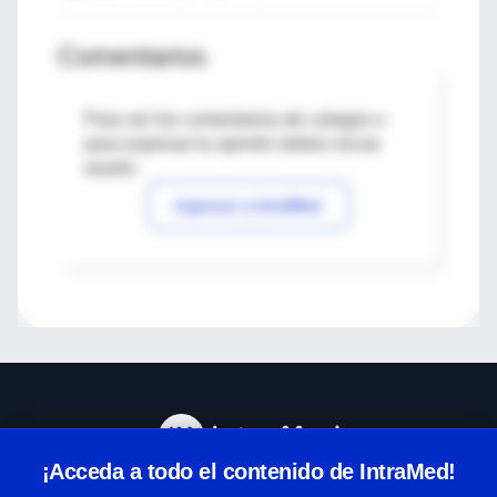
Comentarios
Para ver los comentarios de colegas o
para expresar tu opinión debes iniciar
sesión
Ingresar a IntraMed
¡Acceda a todo el contenido de IntraMed!
Centro de Ayuda