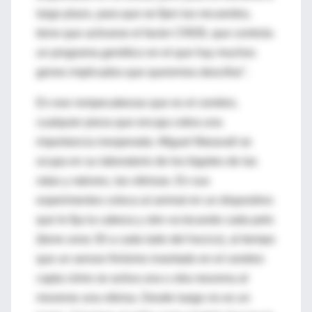
largo plazo, para que se fijen tus recuerdos,
tiene que activarse el factor CREB, que controla
un programa genético en el que hay muchos
genes implicados que queremos descifrar".
En ese rompecabezas que es el cerebro,
cualquier pieza que encaja cobra una
importancia inesperada. Miguel Maravall se
ocupa en su laboratorio de los bigotes de las
ratas y ratones, las vibrisas. En sus
experimentos coloca al animal en un dispositivo
que le fija la cabeza y otro va tocando cada pelo
(tiene unos 30 a cada lado del hocico), al tiempo
que un sensor finísimo insertado en el cerebro
capta cómo se activa una u otra neurona al
moverse una vibrisa. Desde luego no es un