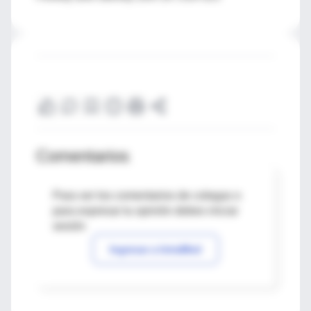
Comentarios
Para ver los comentarios de colegas o
para expresar tu opinión debes iniciar
sesión
Ingresar a IntraMed