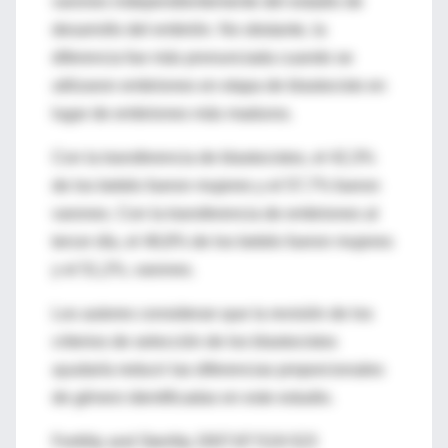
varones independientemente del estadio de
desarrollo del embrión. No obstante, la
diferencia fue más pronunciada cuando se
utilizaron embriones en etapa de blastocisto en
lugar de embriones más maduros.
Con la transferencia de blastocistos, el 42,3%
de los bebés fueron mujeres y el 57,7% fueron
varones. Con la transferencia de embriones al
tercer día, el 48,8% de los bebés fueron mujeres
y el 51,2%, varones.
Los autores consideran que la revisión de los
criterios de selección de los blastocistos
ayudaría reducir las diferencias proporcionales
de género identificadas en este estudio.
Fertility and Sterility 2007;87:519-523