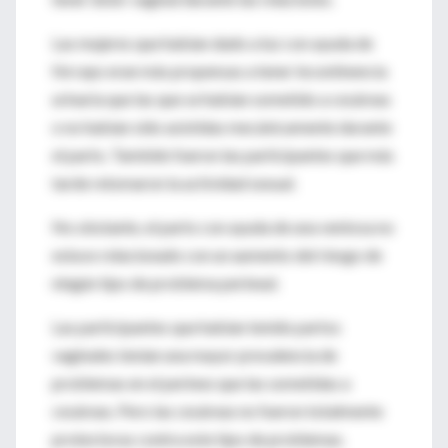
Las mujeres que habían dado a luz con ayuda de
fórceps eran más propensas a tener incontinencia
urinaria que las que se habían sometido a cesáreas
o no habían sido asistidas mecánicamente durante
el parto. También fueron las participantes que más
tarde retomaron la actividad sexual.
No obstante, el parto con ayuda de una ventosa no
estuvo relacionado con un aumento del riesgo de
ningún tipo de problema perineal.
Las participantes que habían tenido partos
vaginales tenían una mayor prevalencia de
problemas en el perineo que las sometidas a
cesáreas. Pero las cesáreas no fueron totalmente
protectoras contra este tipo de problemas.