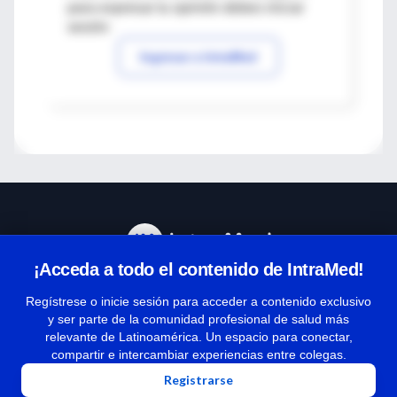
para expresar tu opinión debes iniciar
sesión
Ingresar a IntraMed
¡Acceda a todo el contenido de IntraMed!
Centro de Ayuda
Regístrese o inicie sesión para acceder a contenido exclusivo
y ser parte de la comunidad profesional de salud más
relevante de Latinoamérica. Un espacio para conectar,
Términos y condiciones
compartir e intercambiar experiencias entre colegas.
| Políticas de privacidad
Registrarse
| Todos los derechos reservados | Copyright 1997-2026