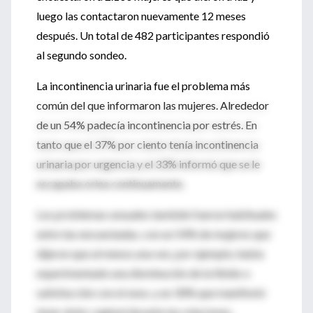
luego las contactaron nuevamente 12 meses
después. Un total de 482 participantes respondió
al segundo sondeo.
La incontinencia urinaria fue el problema más
común del que informaron las mujeres. Alrededor
de un 54% padecía incontinencia por estrés. En
tanto que el 37% por ciento tenía incontinencia
urinaria por urgencia y el 33% informó que se le
escapaba orina continuamente.
Los problemas sexuales también fueron habituales
entre las encuestadas, con un 54% de mujeres que
dijeron que al menos una vez, por ejemplo, había
experimentado una disminución de la libido o
satisfacción con el sexo, y un 30% que manifestó
tener dolor vaginal durante las relaciones.