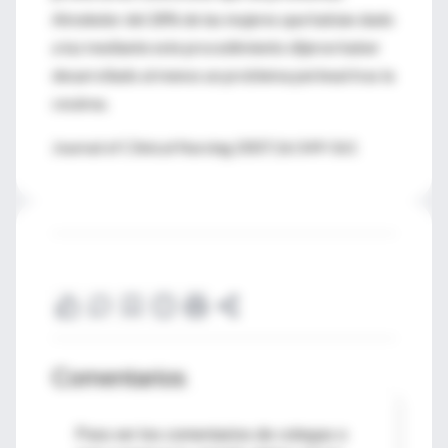
Alrededor del 28% de las mujeres que habían dado
a luz mediante este procedimiento dijeron haber
desarrollado al menos un problema perineal tras la
cesárea.
Journal of Clinical Nursing 2007;16:549-561
Comentarios
Para ver los comentarios de colegas o